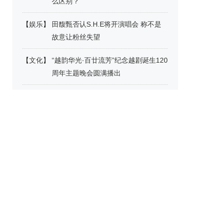
么区别？
【
娱乐
】
田馥甄否认S.H.E将开演唱会 称不是
故意让粉丝失望
【
文化
】
“越韵华光·百廿流芳”纪念越剧诞生120
周年主题晚会圆满播出