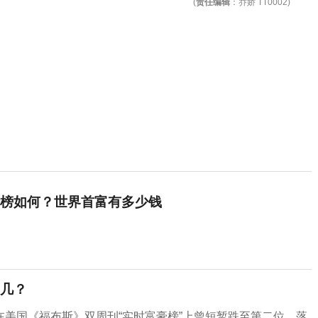
(
责任编辑
：乔娇 TT0002)
榜如何？世界首富有多少钱
几？
美国《福布斯》双周刊“实时富豪榜”上曾短暂跌至第二位，落