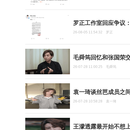
罗正工作室回应争议
26-08-05 11:54:32
罗正
毛舜筠回忆和张国荣
26-07-28 11:00:25
毛舜筠
袁一琦谈丝芭成员之
26-07-28 10:58:28
袁一琦
王濛透露最开始不想上