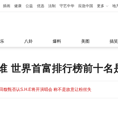
插画
健康
公益
优选
法制
守艺中华
应急中国
更多
地
乐
八卦
爆料
美图
搞笑
谁 世界首富排行榜前十名
田馥甄否认S.H.E将开演唱会 称不是故意让粉丝失
望
田馥甄否认S.H.E将开演唱会 称不是故意让粉丝失
11:08
望
11:08