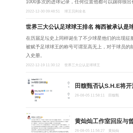
1000多次的进球记录，任何位置他都可以踢得很
2022-12-30 09:48:51
球王贝利全名
世界三大公认足球球王排名 梅西被承认是
在历届足坛史上同样诞生了不少球星他们的出现征
被赋予足球球王的称号可谓至高无上，对于球员的
入史册。
2022-12-19 11:30:12
世界三大公认足球球王
田馥甄否认S.H.E将
26-08-05 11:58:11
田馥甄
黄灿灿工作室回应与
26-08-05 11:56:27
黄灿灿