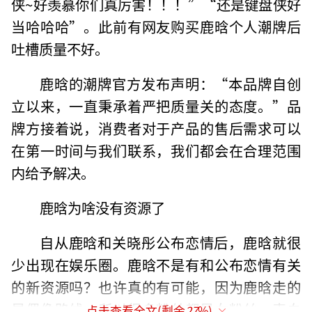
侠~好羡慕你们真厉害！！！”“还是键盘侠好
当哈哈哈”。此前有网友购买鹿晗个人潮牌后
吐槽质量不好。
鹿晗的潮牌官方发布声明：“本品牌自创
立以来，一直秉承着严把质量关的态度。”品
牌方接着说，消费者对于产品的售后需求可以
在第一时间与我们联系，我们都会在合理范围
内给予解决。
鹿晗为啥没有资源了
自从鹿晗和关晓彤公布恋情后，鹿晗就很
少出现在娱乐圈。鹿晗不是有和公布恋情有关
的新资源吗？也许真的有可能，因为鹿晗走的
是偶像路线，所以很多粉丝都是女粉丝，表白
点击查看全文(剩余
27
%)