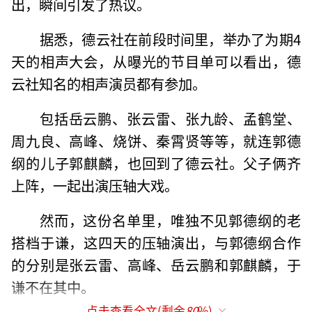
出，瞬间引发了热议。
据悉，德云社在前段时间里，举办了为期4
天的相声大会，从曝光的节目单可以看出，德
云社知名的相声演员都有参加。
包括岳云鹏、张云雷、张九龄、孟鹤堂、
周九良、高峰、烧饼、秦霄贤等等，就连郭德
纲的儿子郭麒麟，也回到了德云社。父子俩齐
上阵，一起出演压轴大戏。
然而，这份名单里，唯独不见郭德纲的老
搭档于谦，这四天的压轴演出，与郭德纲合作
的分别是张云雷、高峰、岳云鹏和郭麒麟，于
谦不在其中。
点击查看全文(剩余
80
%)