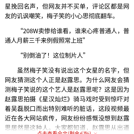
星挽回名声，但网友并不买单，评论区都是网
友的讥讽嘲笑，梅子笑的小心思彻底翻车。
“208W卖惨给谁看，谁来心疼普通人，普
通人月薪三千来例假照常上班”
“别倒油了！这位制片人”
虽然梅子笑没有说出这个女星的名字，但
网友猜测这个人正是赵露思。为什么网友会猜
测梅子笑说的这个艺人是赵露思呢？这是因为
赵露思拍摄《星汉灿烂》骑马戏时受到惊吓对
着吴磊脱口而出特别难听的脏话，这段视频最
近在各大网站疯传，网友纷纷感慨没想到赵露
思居然是这种人。大家都知道，赵露思从出道
点击查看全文(剩余
67
%)