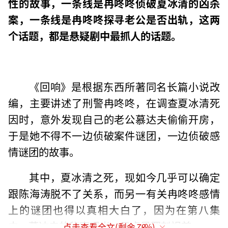
性的故事，一条线是冉咚咚侦破夏冰清的凶杀
案，一条线是冉咚咚探寻老公是否出轨，这两
个话题，都是悬疑剧中最抓人的话题。
《回响》是根据东西所著同名长篇小说改
编，主要讲述了刑警冉咚咚，在调查夏冰清死
因时，意外发现自己的老公慕达夫偷偷开房，
于是她不得不一边侦破案件谜团，一边侦破感
情谜团的故事。
其中，夏冰清之死，现如今几乎可以确定
跟陈海涛脱不了关系，而另一有关冉咚咚感情
上的谜团也得以真相大白了，因为在第八集
中，慕达夫的秘密曝光，贝贞是罪魁祸首。
点击查看全文(剩余
78
%)