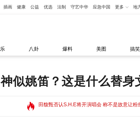
插画
健康
公益
优选
法制
守艺中华
应急中国
更多
地
乐
八卦
爆料
美图
搞笑
相神似姚笛？这是什么替身
田馥甄否认S.H.E将开演唱会 称不是故意让粉
望
田馥甄否认S.H.E将开演唱会 称不是故意让粉
11:08
望
11:08