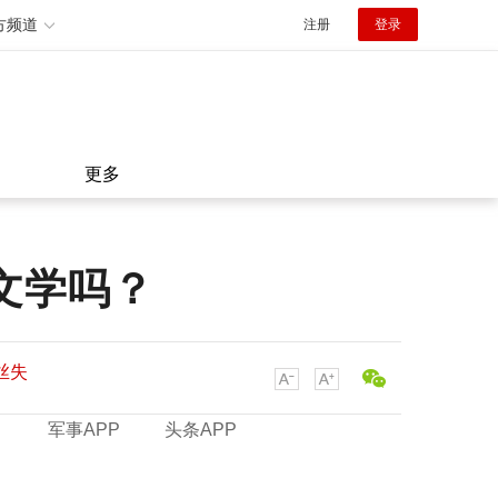
方频道
注册
登录
更多
文学吗？
丝失
丝失
军事APP
头条APP