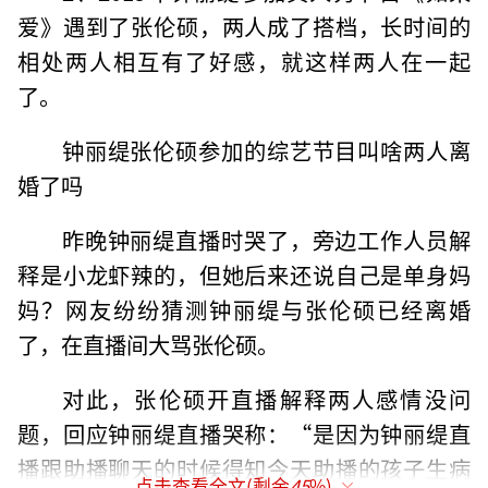
爱》遇到了张伦硕，两人成了搭档，长时间的
相处两人相互有了好感，就这样两人在一起
了。
钟丽缇张伦硕参加的综艺节目叫啥两人离
婚了吗
昨晚钟丽缇直播时哭了，旁边工作人员解
释是小龙虾辣的，但她后来还说自己是单身妈
妈？网友纷纷猜测钟丽缇与张伦硕已经离婚
了，在直播间大骂张伦硕。
对此，张伦硕开直播解释两人感情没问
题，回应钟丽缇直播哭称：“是因为钟丽缇直
播跟助播聊天的时候得知今天助播的孩子生病
点击查看全文(剩余
45
%)