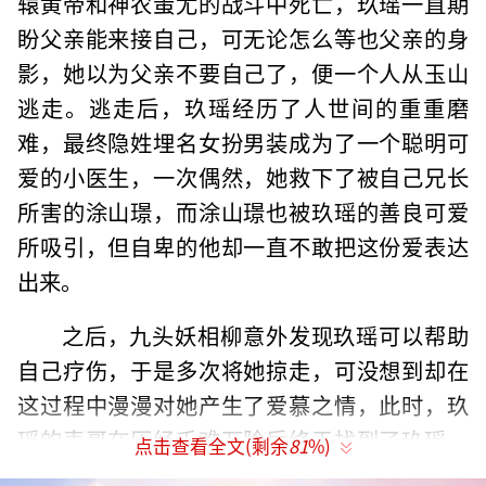
辕黄帝和神农蚩尤的战斗中死亡，玖瑶一直期
盼父亲能来接自己，可无论怎么等也父亲的身
影，她以为父亲不要自己了，便一个人从玉山
逃走。逃走后，玖瑶经历了人世间的重重磨
难，最终隐姓埋名女扮男装成为了一个聪明可
爱的小医生，一次偶然，她救下了被自己兄长
所害的涂山璟，而涂山璟也被玖瑶的善良可爱
所吸引，但自卑的他却一直不敢把这份爱表达
出来。
之后，九头妖相柳意外发现玖瑶可以帮助
自己疗伤，于是多次将她掠走，可没想到却在
这过程中漫漫对她产生了爱慕之情，此时，玖
瑶的表哥在历经千难万险后终于找到了玖瑶，
点击查看全文(剩余
81
%)
并将她带回到了她父亲的身边，还解开了当年