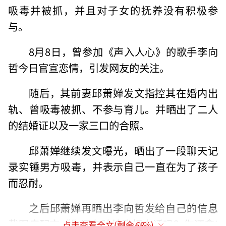
吸毒并被抓，并且对子女的抚养没有积极参
与。
8月8日，曾参加《声入人心》的歌手李向
哲今日官宣恋情，引发网友的关注。
随后，其前妻邱萧婵发文指控其在婚内出
轨、曾吸毒被抓、不参与育儿。并晒出了二人
的结婚证以及一家三口的合照。
邱萧婵继续发文曝光，晒出了一段聊天记
录实锤男方吸毒，并表示自己一直在为了孩子
而忍耐。
之后邱萧婵再晒出李向哲发给自己的信息
截图病配文“你还有脸给我打电话吗？你还拿j
点击查看全文(剩余
68
%)