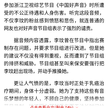
参加浙江卫视综艺节目《中国好声音》时所遭
受的不公正待遇和人身伤害。听完这段音频，
不仅李玟的粉丝感到愤怒和悲伤，就连普通的
网友也对好声音节目组表示了强烈的谴责。
据音频内容透露，李玟曾在节目中指出赛
制存在问题，并要求节目组进行改进。但是她
的建议不仅没有得到重视，反而遭到了节目组
的排挤和威胁。节目组甚至叫来保安要强行把
李玟赶出现场，并动手推搡她。
更让人气愤的是，李玟当时正处于乳癌治
疗期间，身体十分虚弱。她为了支持这些有音
乐梦想的年轻人，不顾自己的健康，坚持参加
节目录制。她还因为腿部受伤而无法长时间站
点击查看全文(剩余
74
%)