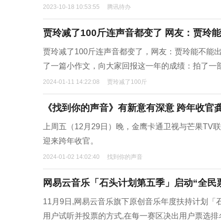
2023-10-18 10:53:55
腾讯待办
贾玲减了100斤连声音都变了 网友：贾玲
贾玲减了100斤连声音都变了，网友：贾玲能不能
了一篇小作文，向大家回报这一年的成绩：拍了一部
2024-01-11 14:22:08
贾玲减了100斤
《找到你的声音》有新意有深意 跨年收官
上周五（12月29日）晚，金鹰卡通卫视与芒果T
迎来跨年收官。
2024-01-02 14:02:40
找到你的声音
网易云音乐「石头计划第五季」启动“全民
11月9日,网易云音乐旗下原创音乐年度扶持计划「
用户试听并投票的方式,在每一赛区决出用户票选排