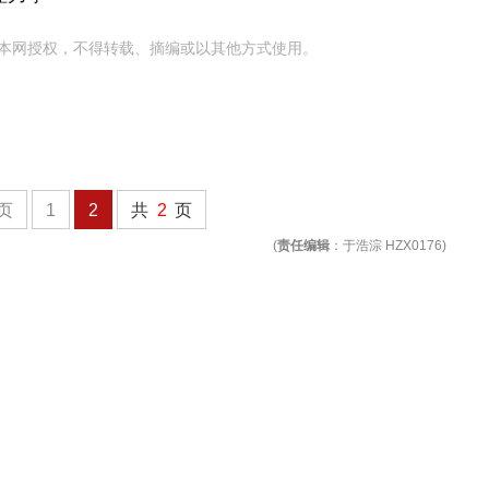
本网授权，不得转载、摘编或以其他方式使用。
页
1
2
共
2
页
(
责任编辑
：于浩淙 HZX0176)