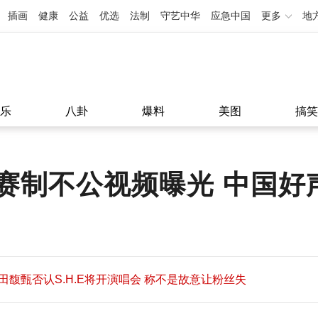
插画
健康
公益
优选
法制
守艺中华
应急中国
更多
地
乐
八卦
爆料
美图
搞笑
赛制不公视频曝光 中国好
田馥甄否认S.H.E将开演唱会 称不是故意让粉丝失
望
田馥甄否认S.H.E将开演唱会 称不是故意让粉丝失
11:08