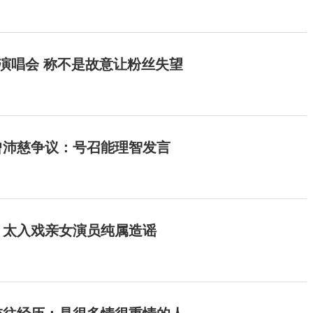
开演唱会 称不是故意让粉丝失望
曾沛慈争议：号召能理智发言
：太入戏亲女演员纯属造谣