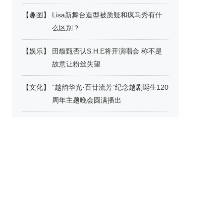
【
趣图
】
Lisa新舞台造型被质疑和疯马秀有什
么区别？
【
娱乐
】
田馥甄否认S.H.E将开演唱会 称不是
故意让粉丝失望
【
文化
】
“越韵华光·百廿流芳”纪念越剧诞生120
周年主题晚会圆满播出