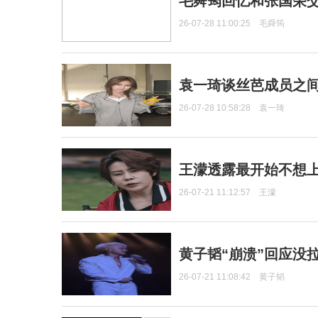
毛舜筠回忆和张国荣
26-07-28 11:00:25
毛舜筠
袁一琦谈丝芭成员之
26-07-28 10:58:28
袁一琦
王濛透露最开始不想上
26-07-21 11:12:57
王濛
黄子韬“崩溃”回应没
26-07-21 11:08:42
黄子韬