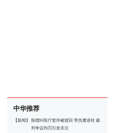
中华推荐
【
新闻
】
陈熠叫医疗暂停被驳回 带伤遭逆转 裁
判争议判罚引发关注