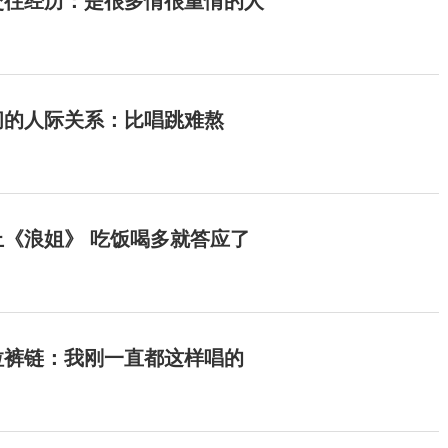
交往经历：是很多情很重情的人
间的人际关系：比唱跳难熬
《浪姐》 吃饭喝多就答应了
拉裤链：我刚一直都这样唱的