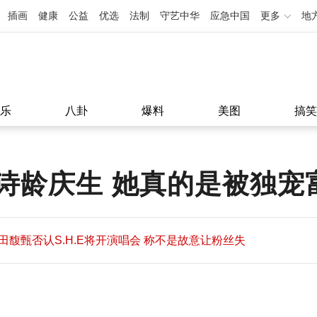
插画
健康
公益
优选
法制
守艺中华
应急中国
更多
地
乐
八卦
爆料
美图
搞笑
诗龄庆生 她真的是被独宠
田馥甄否认S.H.E将开演唱会 称不是故意让粉丝失
望
田馥甄否认S.H.E将开演唱会 称不是故意让粉丝失
11:08
望
11:08