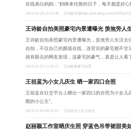
在线表白妈妈：“妈咪来伦敦的日子，每天都是好心
2024-03-28 15:33:46
王诗龄李湘https://ent.ifeng.com/c/8YIfxaYc
王诗龄自拍美照豪宅内景遭曝光 羡煞旁人
王诗龄自拍美照豪宅内景遭曝光，羡煞旁人生活太
自拍，不仅自己的颜值在线，连背后的豪宅都不甘
就有眼尖的网友发现，这豪宅的豪气，真是让人看
2024-02-22 11:02:17
王诗龄家豪宅内景
王祖蓝为小女儿庆生 晒一家四口合照
王祖蓝在社交平台上晒出一家四口的合照为小女儿庆生
围的小公主”。
2023-12-04 09:26:07
王祖蓝为小女儿庆生
赵丽颖工作室晒庆生照 穿蓝色吊带裙甜美