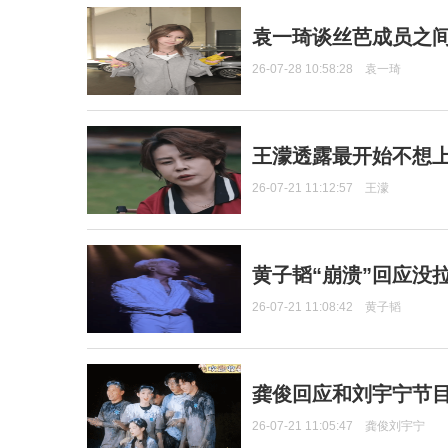
袁一琦谈丝芭成员之
26-07-28 10:58:28
袁一琦
王濛透露最开始不想上
26-07-21 11:12:57
王濛
黄子韬“崩溃”回应没
26-07-21 11:08:42
黄子韬
龚俊回应和刘宇宁节
26-07-21 11:05:47
龚俊刘宇宁