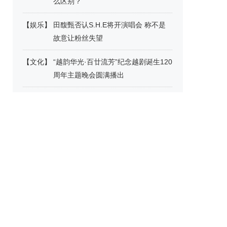
么区别？
【
娱乐
】
田馥甄否认S.H.E将开演唱会 称不是
故意让粉丝失望
【
文化
】
“越韵华光·百廿流芳”纪念越剧诞生120
周年主题晚会圆满播出