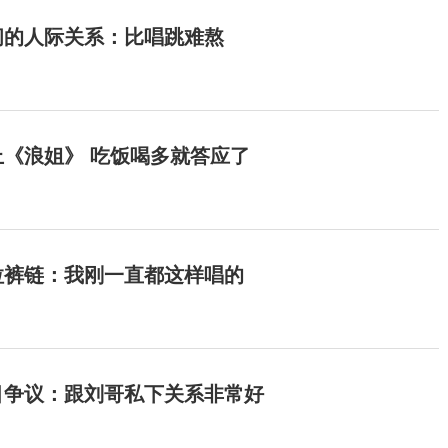
间的人际关系：比唱跳难熬
《浪姐》 吃饭喝多就答应了
拉裤链：我刚一直都这样唱的
目争议：跟刘哥私下关系非常好