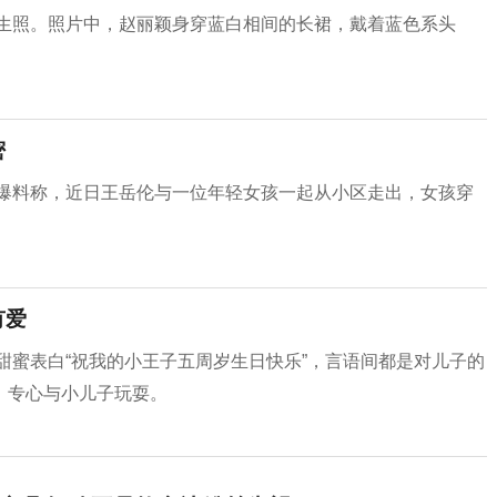
庆生照。照片中，赵丽颖身穿蓝白相间的长裙，戴着蓝色系头
密
据爆料称，近日王岳伦与一位年轻女孩一起从小区走出，女孩穿
有爱
并甜蜜表白“祝我的小王子五周岁生日快乐”，言语间都是对儿子的
，专心与小儿子玩耍。