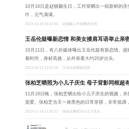
10月16日是赵丽颖生日，工作室晒出一组新鲜的
巾，元气满满。
2023-10-16 09:33:50
赵丽颖工作室晒庆生照
王岳伦疑曝新恋情 和美女搂肩耳语举止亲
10月11日，有八卦媒体曝出王岳伦疑有新恋情。
着时尚，身材高挑，从外表看大约20岁出头。
2023-10-11 13:53:18
王岳伦疑曝新恋情
张柏芝晒照为小儿子庆生 母子背影同框超
11月18日晚，张柏芝晒出给小儿子庆生的视频，
宠爱。张柏芝当天一身黑色的日常穿搭，非常低调
2023-11-19 17:35:22
张柏芝晒照为小儿子庆生