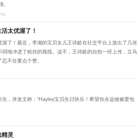
情。
Fhu
生活太优渥了！
优渥了！最近，李湘的宝贝女儿王诗龄在社交平台上放出了几张
示弱地冲进了粉丝的视线。这不，王诗龄的自拍一经上传，立马
了忍不住要点个赞。
，并发文称：“Hayley宝贝生日快乐！希望你永远做被爱包
如精灵