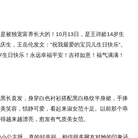
被独宠富养长大的！10月13日，是王诗龄14岁生
庆生，王岳伦发文：“祝我最爱的宝贝儿生日快乐”。
岁生日快乐！永远幸福平安！吉祥如意！福气满满！
头黑长直发，身穿白色衬衫搭配黑白格纹半身裙，手捧
甜美笑容，恬静可爱，看起来淑女范十足。以前那个乖
长得越来越漂亮，愈发有气质美女范。
大的小公主呀，真的好幸福，相信很多网友对她的印象还