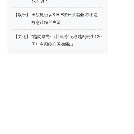
么区别？
【
娱乐
】
田馥甄否认S.H.E将开演唱会 称不是
故意让粉丝失望
【
文化
】
“越韵华光·百廿流芳”纪念越剧诞生120
周年主题晚会圆满播出