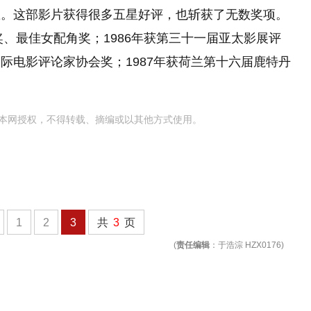
想。这部影片获得很多五星好评，也斩获了无数奖项。
奖、最佳女配角奖；1986年获第三十一届亚太影展评
际电影评论家协会奖；1987年获荷兰第十六届鹿特丹
本网授权，不得转载、摘编或以其他方式使用。
1
2
3
共
3
页
(
责任编辑
：于浩淙 HZX0176)