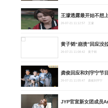
王濛透露最开始不想上
26-07-21 11:12:57
王濛
黄子韬“崩溃”回应没
26-07-21 11:08:42
黄子韬
龚俊回应和刘宇宁节
26-07-21 11:05:47
龚俊刘宇宁
JYP官宣新女团成员Ang