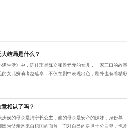
元大结局是什么？
小满生活》中，陈佳琪是陈立和侯元元的女儿，一家三口的故事
元的女儿扮演者赵蕴卓，不仅在剧中表现出色，剧外也有着精彩
如意相认了吗？
长庆侯的母亲是清宁长公主，他的母亲是安帝的妹妹，身份尊
却因为父亲是来自梧国的面首，而对自己的身世十分自卑，也常