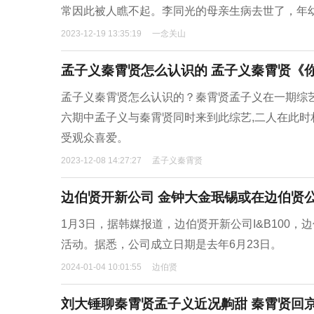
常因此被人瞧不起。李同光的母亲生病去世了，年
2023-12-19 13:35:19
一念关山
孟子义秦霄贤怎么认识的 孟子义秦霄贤《
孟子义秦霄贤怎么认识的？秦霄贤孟子义在一期综艺
六期中孟子义与秦霄贤同时来到此综艺,二人在此时
受观众喜爱。
2023-12-08 14:27:27
孟子义秦霄贤
边伯贤开新公司 金钟大金珉锡或在边伯贤
1月3日，据韩媒报道，边伯贤开新公司I&B100，
活动。据悉，公司成立日期是去年6月23日。
2024-01-04 10:01:55
边伯贤
刘大锤聊秦霄贤孟子义近况齁甜 秦霄贤回