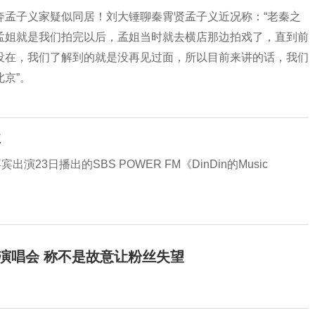
奔孟子义家疑似同居！刘大锤聊秦霄贤孟子义近况称：“老秦之
孟姐就是我们拍完以后，孟姐当时就去横店那边拍戏了，直到前
没在，我们了解到的就是没再见过面，所以目前来讲的话，我们
京”。
歉
出演23日播出的SBS POWER FM《DinDin的Music
开演唱会 称不是故意让粉丝失望