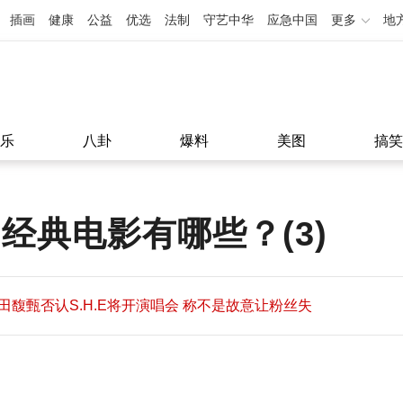
插画
健康
公益
优选
法制
守艺中华
应急中国
更多
地
乐
八卦
爆料
美图
搞笑
经典电影有哪些？(3)
田馥甄否认S.H.E将开演唱会 称不是故意让粉丝失
望
田馥甄否认S.H.E将开演唱会 称不是故意让粉丝失
11:08
望
11:08