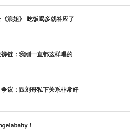
《浪姐》 吃饭喝多就答应了
拉裤链：我刚一直都这样唱的
目争议：跟刘哥私下关系非常好
elababy！