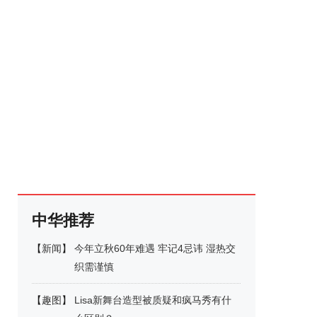
中华推荐
【
新闻
】
今年立秋60年难遇 牢记4忌讳 湿热交
织需谨慎
【
趣图
】
Lisa新舞台造型被质疑和疯马秀有什