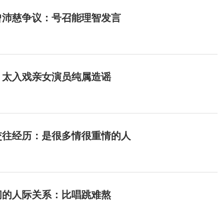
曾沛慈争议：号召能理智发言
：太入戏亲女演员纯属造谣
交往经历：是很多情很重情的人
间的人际关系：比唱跳难熬