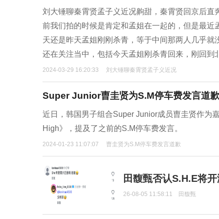
刘大锤聊秦霄贤孟子义近况齁甜，秦霄贤回京后直
前我们拍的时候是肯定和孟姐在一起的，但是最近
天还是昨天孟姐刚刚杀青，等于中间那两人几乎就
还在关注当中，包括今天孟姐刚杀青回来，刚回到北
2024-03-29 16:20:33
刘大锤聊秦霄贤孟子义近况
Super Junior曺圭贤为S.M停车费发言道
近日，韩国男子组合Super Junior成员曺圭贤作为嘉宾
High》，提及了之前的S.M停车费发言。
2024-01-23 11:07:07
曺圭贤为S.M停车费发言道歉
田馥甄否认S.H.E将
26-08-05 11:58:11
田馥甄