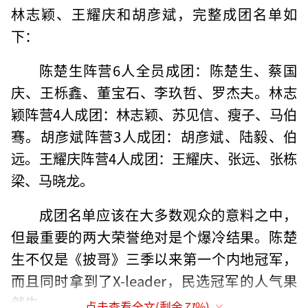
林志颖、王耀庆和胡彦斌，完整成团名单如
下：
陈楚生阵营6人全员成团：陈楚生、蔡国
庆、王栎鑫、董宝石、李玖哲、罗杰夫。林志
颖阵营4人成团：林志颖、苏见信、瘦子、马伯
骞。胡彦斌阵营3人成团：胡彦斌、陆毅、伯
远。王耀庆阵营4人成团：王耀庆、张远、张栋
梁、马晓龙。
成团名单应该在大多数观众的意料之中，
但最重要的两大荣誉绝对是个爆冷结果。陈楚
生不仅是《披哥》三季以来第一个内地冠军，
而且同时拿到了X-leader，民选冠军的人气果
然牛。
点击查看全文(剩余
71
%)