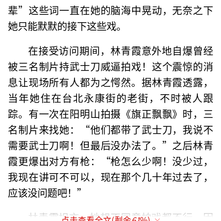
辈”这些词一直在她的脑海中晃动，无奈之下
她只能默默的接下这些戏。
在接受访问期间，林青霞意外地自爆曾经
被三名制片持武士刀威逼拍戏！这个震惊的消
息让现场所有人都为之愕然。据林青霞透露，
当年她住在台北永康街的老街，不时被人跟
踪。有一次在阳明山拍摄《旗正飘飘》时，三
名制片来找她：“他们都带了武士刀，我说不
需要武士刀啊！但最后没办法了。”之后林青
霞更爆出对方有枪：“枪怎么少啊！没少过，
我现在讲可不可以，现在那个几十年过去了，
应该没问题吧！”
林青霞坦言，她想不同意拍戏都不行，因
点击查看全文(剩余
61
%)