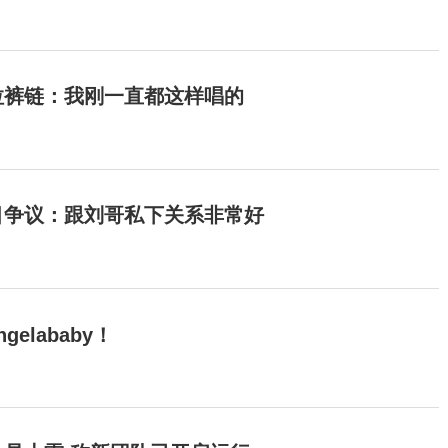
拉裤链：我刚一直都这样唱的
目争议：跟刘哥私下关系非常好
elababy！