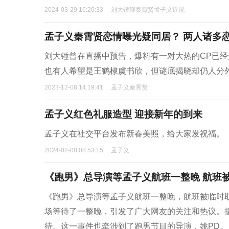
2024-03-29 16:20:33
刘大锤聊秦霄贤孟子义近况
孟子义秦霄贤恋情曝光疑同居？ 两人诸多
刘大锤曾在直播中预告，爆料有一对大热的CP已
也有人希望是王鹤棣虞书欣，但谜底揭晓却仍人分
2023-12-08 14:19:41
孟子义秦霄贤
孟子义红色礼服造型 迎接新年的到来
孟子义在社交平台发布新春美照，给大家发祝福。
2024-02-08 08:53:15
孟子义
《跑男》总导演等孟子义航班一整晚 航班
《跑男》总导演等孟子义航班一整晚，航班被临时
场等待了一整晚，引发了广大网友的关注和热议。
待。这一事件也牵涉到了跑男节目的导演，姚PD。