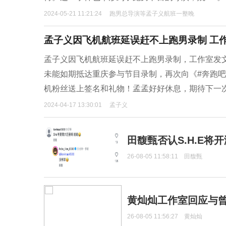
2024-05-21 11:21:24
跑男总导演等孟子义航班一整晚
孟子义因飞机航班延误赶不上跑男录制 工
孟子义因飞机航班延误赶不上跑男录制，工作室发
未能如期抵达重庆参与节目录制，再次向《#奔跑吧
机粉丝送上签名和礼物！孟孟好好休息，期待下一
2024-04-17 13:30:01
孟子义
田馥甄否认S.H.E将
26-08-05 11:58:11
田馥甄
黄灿灿工作室回应与
26-08-05 11:56:27
黄灿灿