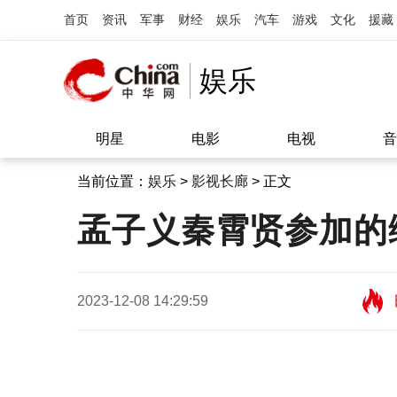
首页
资讯
军事
财经
娱乐
汽车
游戏
文化
援藏
娱乐
明星
电影
电视
音
当前位置：
娱乐
>
影视长廊
> 正文
孟子义秦霄贤参加的
2023-12-08 14:29:59