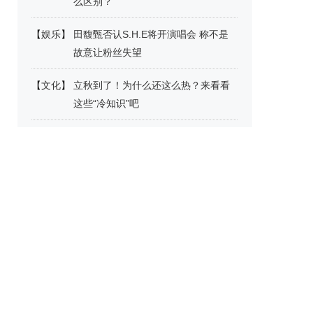
么区别？
【
娱乐
】
田馥甄否认S.H.E将开演唱会 称不是
故意让粉丝失望
【
文化
】
立秋到了！为什么还这么热？来看看
这些“冷知识”吧