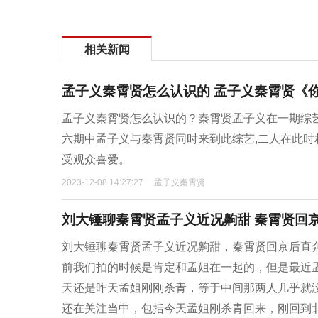
相关新闻
孟子义秦霄贤怎么认识的 孟子义秦霄贤《
孟子义秦霄贤怎么认识的？秦霄贤孟子义在一期综艺
六期中孟子义与秦霄贤同时来到此综艺,二人在此时
受观众喜爱。
2023-12-08 14:27:27
孟子义秦霄贤
刘大锤聊秦霄贤孟子义近况齁甜 秦霄贤回
刘大锤聊秦霄贤孟子义近况齁甜，秦霄贤回京后直
前我们拍的时候是肯定和孟姐在一起的，但是最近
天还是昨天孟姐刚刚杀青，等于中间那两人几乎就
还在关注当中，包括今天孟姐刚杀青回来，刚回到北