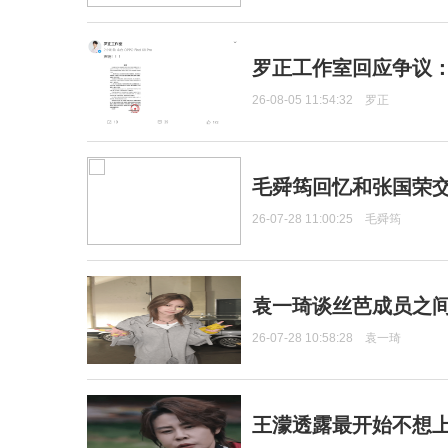
罗正工作室回应争议
26-08-05 11:54:32
罗正
毛舜筠回忆和张国荣
26-07-28 11:00:25
毛舜筠
袁一琦谈丝芭成员之
26-07-28 10:58:28
袁一琦
王濛透露最开始不想上