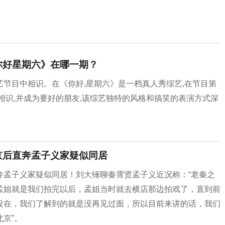
你好星期六》在哪一期？
节目中相识。在《你好,星期六》是一档真人秀综艺,在节目第
相识,并成为要好的朋友,该综艺独特的风格和搞笑的表演方式深
京后直奔孟子义家疑似同居
奔孟子义家疑似同居！刘大锤聊秦霄贤孟子义近况称：“老秦之
孟姐就是我们拍完以后，孟姐当时就去横店那边拍戏了，直到前
没在，我们了解到的就是没再见过面，所以目前来讲的话，我们
京”。