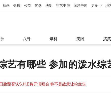
插画
健康
公益
优选
法制
守艺中华
应急中国
更多
地
乐
八卦
爆料
美图
搞笑
综艺有哪些 参加的泼水综
田馥甄否认S.H.E将开演唱会 称不是故意让粉丝失
望
田馥甄否认S.H.E将开演唱会 称不是故意让粉丝失
11:08
望
11:08