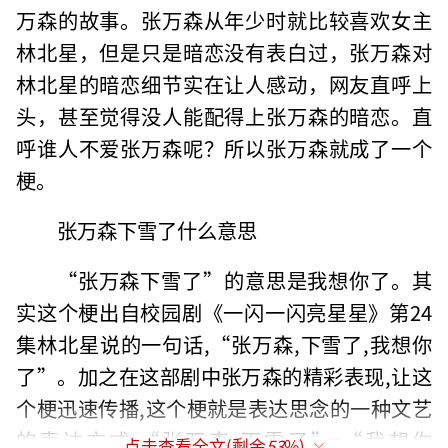
万森的故事。张万森从年少时就比较喜欢女主
林北星，但是只是暗恋没有表白过，张万森对
林北星的暗恋细节实在让人感动，网友直呼上
头，甚至觉得没人能配得上张万森的暗恋。直
呼谁人不爱张万森呢？所以张万森就成了一个
梗。
张万森下雪了什么意思
“张万森下雪了”的意思是我想你了。其
实这个梗出自校园剧《一闪一闪亮星星》第24
集林北星说的一句话,“张万森,下雪了,我想你
了”。加之在这部剧中张万森的精彩表现,让这
个梗迅速传播,这个梗就是表达思念的一种文艺
的表达方式,“张万森,下雪了”=“我想你
点击查看全文(剩余
53
%)