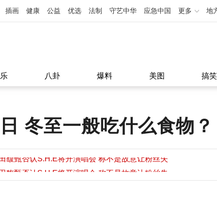
插画
健康
公益
优选
法制
守艺中华
应急中国
更多
地
乐
八卦
爆料
美图
搞笑
几日 冬至一般吃什么食物？
田馥甄否认S.H.E将开演唱会 称不是故意让粉丝失
望
田馥甄否认S.H.E将开演唱会 称不是故意让粉丝失
11:08
望
11:08