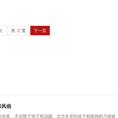
文
共
2
页
下一页
和风俗
分丰富，不仅限于饺子和汤圆。北方冬至吃饺子和馄饨的习俗较