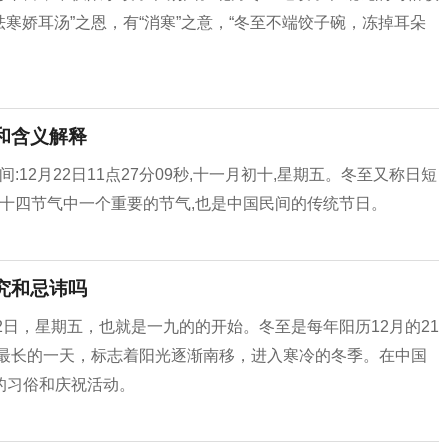
祛寒娇耳汤”之恩，有“消寒”之意，“冬至不端饺子碗，冻掉耳朵
思和含义解释
:12月22日11点27分09秒,十一月初十,星期五。冬至又称日短
二十四节气中一个重要的节气,也是中国民间的传统节日。
讲究和忌讳吗
月22日，星期五，也就是一九的的开始。冬至是每年阳历12月的21
夜最长的一天，标志着阳光逐渐南移，进入寒冷的冬季。在中国
的习俗和庆祝活动。