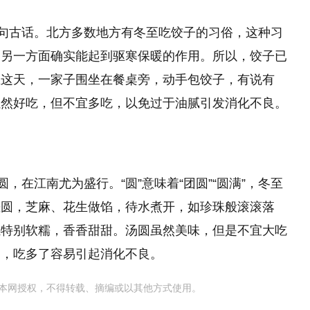
一句古话。北方多数地方有冬至吃饺子的习俗，这种习
，另一方面确实能起到驱寒保暖的作用。所以，饺子已
至这天，一家子围坐在餐桌旁，动手包饺子，有说有
虽然好吃，但不宜多吃，以免过于油腻引发消化不良。
，在江南尤为盛行。“圆”意味着“团圆”“圆满”，冬至
搓圆，芝麻、花生做馅，待水煮开，如珍珠般滚滚落
感特别软糯，香香甜甜。汤圆虽然美味，但是不宜大吃
品，吃多了容易引起消化不良。
本网授权，不得转载、摘编或以其他方式使用。