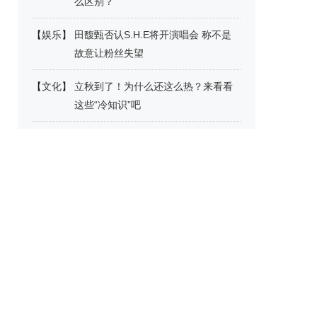
么区别？
【
娱乐
】
田馥甄否认S.H.E将开演唱会 称不是
故意让粉丝失望
【
文化
】
立秋到了！为什么还这么热？来看看
这些“冷知识”吧