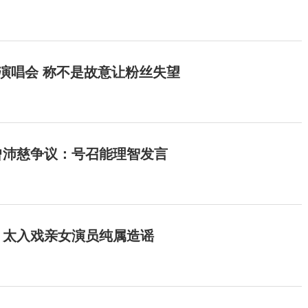
开演唱会 称不是故意让粉丝失望
曾沛慈争议：号召能理智发言
：太入戏亲女演员纯属造谣