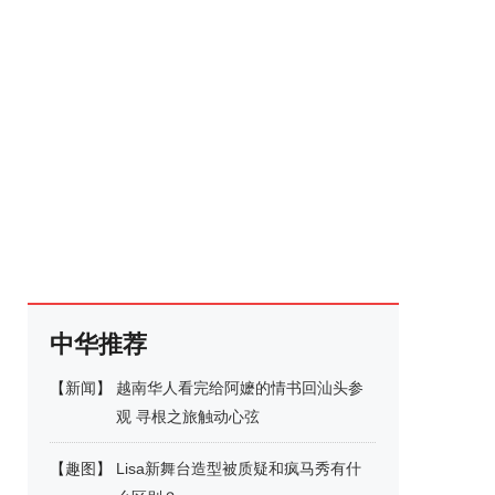
中华推荐
【
新闻
】
越南华人看完给阿嬷的情书回汕头参
观 寻根之旅触动心弦
【
趣图
】
Lisa新舞台造型被质疑和疯马秀有什