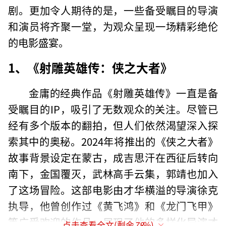
剧。更加令人期待的是，一些备受瞩目的导演
和演员将齐聚一堂，为观众呈现一场精彩绝伦
的电影盛宴。
1、《射雕英雄传：侠之大者》
金庸的经典作品《射雕英雄传》一直是备
受瞩目的IP，吸引了无数观众的关注。尽管已
经有多个版本的翻拍，但人们依然渴望深入探
索其中的奥秘。2024年将推出的《侠之大者》
故事背景设定在蒙古，成吉思汗在西征后转向
南下，金国覆灭，武林高手云集，郭靖也加入
了这场冒险。这部电影由才华横溢的导演徐克
执导，他曾创作过《黄飞鸿》和《龙门飞甲》
等广受欢迎的作品，展现了他的多样化导演才
点击查看全文(剩余
78
%)