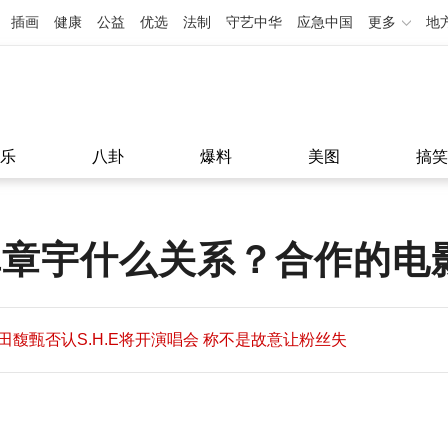
插画
健康
公益
优选
法制
守艺中华
应急中国
更多
地
乐
八卦
爆料
美图
搞笑
章宇什么关系？合作的电影
田馥甄否认S.H.E将开演唱会 称不是故意让粉丝失
望
田馥甄否认S.H.E将开演唱会 称不是故意让粉丝失
11:08
望
11:08