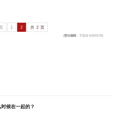
页
1
2
共
2
页
(
责任编辑
：于浩淙 HZX0176)
么时候在一起的？