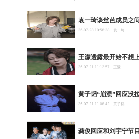
袁一琦谈丝芭成员之
26-07-28 10:58:28
袁一琦
王濛透露最开始不想上
26-07-21 11:12:57
王濛
黄子韬“崩溃”回应没
26-07-21 11:08:42
黄子韬
龚俊回应和刘宇宁节