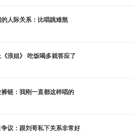
间的人际关系：比唱跳难熬
《浪姐》 吃饭喝多就答应了
拉裤链：我刚一直都这样唱的
目争议：跟刘哥私下关系非常好