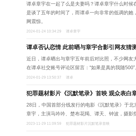
谭卓章宇在一起了么是夫妻吗？谭卓章宇什么时候
是谈了五年的时间了，而谭卓一向非常的低调的她
网震惊。
2024-01-24 10:34:29
谭卓章宇
谭卓否认恋情 此前晒与章宇合影引网友猜
近日，谭卓晒出与章宇五年前后对比照，不少网友
在谭卓社交账号评论区留言：“如果是真的我随500”
2024-01-29 13:50:37
谭卓
犯罪题材影片《沉默笔录》首映 观众表白
28日，中国首部分线发行的电影《沉默笔录》于
章宇，主演马吟吟、楚布花羯、谭天、钟波，摄影
2023-11-29 11:09:59
犯罪题材影片沉默笔录首映