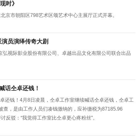
现时》
在北京市朝阳区798艺术区颂艺术中心主展厅正式开幕。
派演员演绎传奇大剧
北京弘视际影业股份有限公司、卓越出品文化有限公司联合出品
工喊话仝卓还钱！
卓还钱！4月8日凌晨，仝卓工作室继续喊话仝卓还钱，仝卓工
查，是由工作人员们凑钱缴纳的，应补缴税为87185.96
声讨反驳：“我觉得工作室比仝卓更心疼粉丝”。