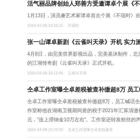
活气丽品牌创始人郑善方受邀谭卓个展《不
1月13日，演员兼艺术家谭卓首次个展《不现时》
2024-02-06 13:33:15
不现时
张一山谭卓新剧《云雀叫天录》开机 实力
4月8日，由完美世界影视出品，完美基沐制作，
的江湖传奇剧《云雀叫天录》正式开机。
2024-04-08 18:11:46
云雀叫天录
仝卓工作室曝仝卓差税被查补缴超8万 员
仝卓工作室曝仝卓差税被查补缴超8万，员工喊话仝
作室称他在湖南卫视期间差的税于2021年汇算清缴被
元，“连上滞纳金10万左右”。工作室还转发粉丝的
2024-04-08 10:29:00
仝卓工作室曝仝卓差税被查