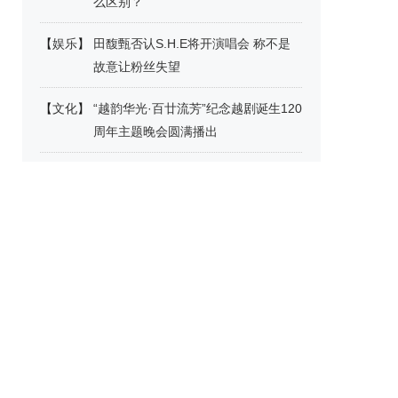
么区别？
【
娱乐
】
田馥甄否认S.H.E将开演唱会 称不是
故意让粉丝失望
【
文化
】
“越韵华光·百廿流芳”纪念越剧诞生120
周年主题晚会圆满播出