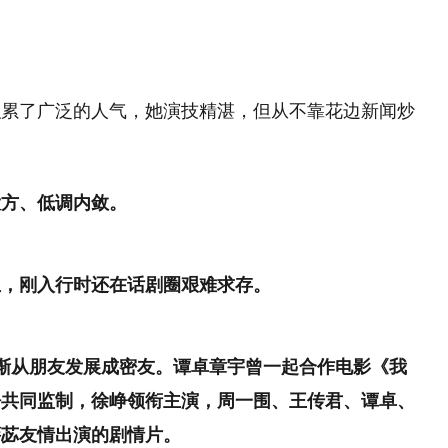
积累了广泛的人气，她演技精湛，但从不靠花边新闻炒
大方、低调内敛。
生，刚入行时还在话剧圈艰难求存。
渐从朋友发展成密友。谭卓章宇曾一起合作电影《我
峥共同监制，徐峥领衔主演，周一围、王传君、谭卓、
蓓苾友情出演的剧情片。