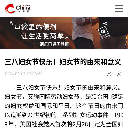
三八妇女节快乐！妇女节的由来和意义
2024-03-08 10:03:39
三八妇女节快乐！妇女节的由来和意义。
妇女节，又称国际劳动妇女节，是联合国确定
的妇女权益和国际和平日。这个节日的由来可
以追溯到20世纪初的一系列妇女运动事件。190
9年，美国社会党人首次将2月28日定为全国妇