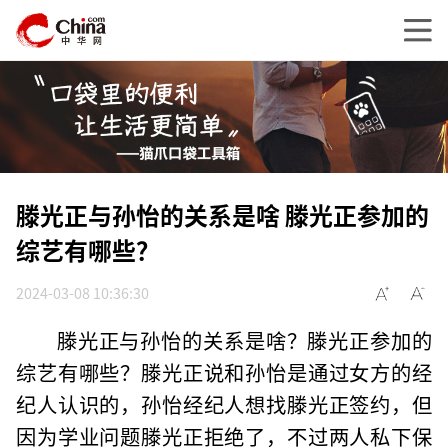
滕光正与孙怡的关系是啥 滕光正参加的
综艺有哪些？
2024-03-08 10:36:30
滕光正与孙怡的关系是啥？滕光正参加的
综艺有哪些？滕光正说和孙怡是通过女方的经
纪人认识的，孙怡经纪人想找滕光正签约，但
因为学业问题滕光正拒绝了，不过两人私下保