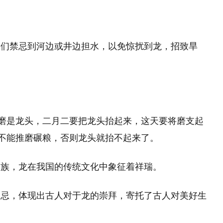
人们禁忌到河边或井边担水，以免惊扰到龙，招致旱
石磨是龙头，二月二要把龙头抬起来，这天要将磨支起
天不能推磨碾粮，否则龙头就抬不起来了。
民族，龙在我国的传统文化中象征着祥瑞。
禁忌，体现出古人对于龙的崇拜，寄托了古人对美好生