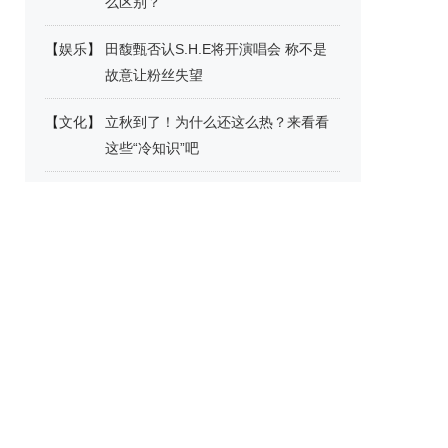
么区别？
【
娱乐
】
田馥甄否认S.H.E将开演唱会 称不是
故意让粉丝失望
【
文化
】
立秋到了！为什么还这么热？来看看
这些“冷知识”吧