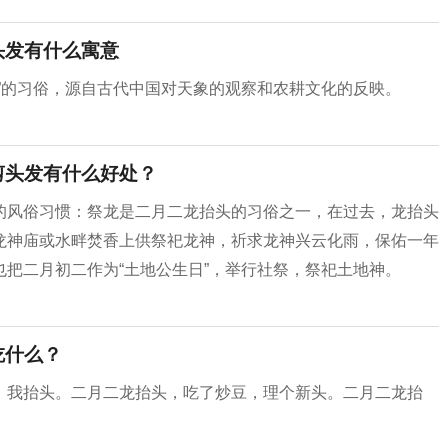
头发有什么寓意
”的习俗，源自古代中国对天象的观察和农耕文化的反映。
剪头发有什么好处？
的风俗习惯：祭龙是二月二龙抬头的习俗之一，在过去，龙抬头
龙神庙或水畔焚香上供祭祀龙神，祈求龙神兴云化雨，保佑一年
把二月初二作为“土地公生日”，举行社祭，祭祀土地神。
吃什么？
，我抬头。二月二龙抬头，吃了炒豆，理个新头。二月二龙抬