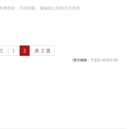
本网授权，不得转载、摘编或以其他方式使用。
页
1
2
共
2
页
(
责任编辑
：于浩淙 HZX0176)