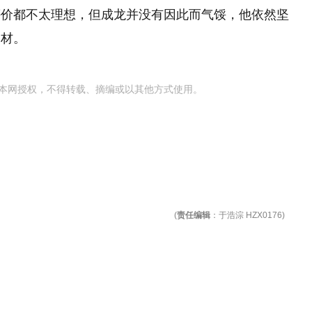
评价都不太理想，但成龙并没有因此而气馁，他依然坚
题材。
本网授权，不得转载、摘编或以其他方式使用。
(
责任编辑
：于浩淙 HZX0176)