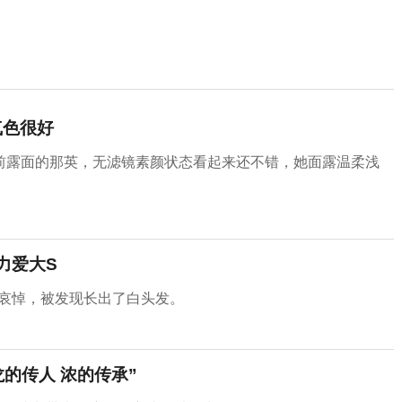
气色很好
前露面的那英，无滤镜素颜状态看起来还不错，她面露温柔浅
力爱大S
堂哀悼，被发现长出了白头发。
的传人 浓的传承”