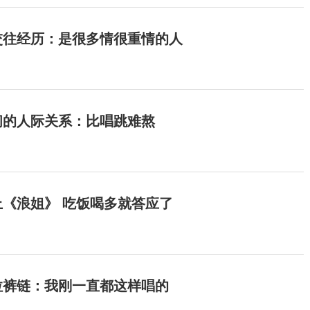
交往经历：是很多情很重情的人
间的人际关系：比唱跳难熬
《浪姐》 吃饭喝多就答应了
拉裤链：我刚一直都这样唱的