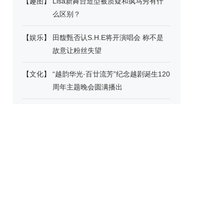
【
趣图
】
Lisa新舞台造型被质疑和疯马秀有什
么区别？
【
娱乐
】
田馥甄否认S.H.E将开演唱会 称不是
故意让粉丝失望
【
文化
】
“越韵华光·百廿流芳”纪念越剧诞生120
周年主题晚会圆满播出