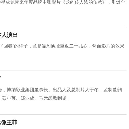
际影星成龙带来年度品牌主张影片《龙的传人浓的传承》，引爆全
本人演出
“回春”的样子，竟是靠AI换脸重返二十几岁，然而影片的效果
了
会，博纳影业集团董事长、出品人及总制片人于冬，监制董韵
、彭小苒、郑业成、马元悉数到场。
越像王菲