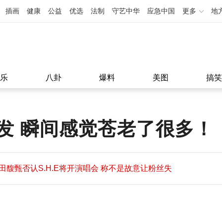
插画
健康
公益
优选
法制
守艺中华
应急中国
更多
地
乐
八卦
爆料
美图
搞笑
发 瞬间感觉苍老了很多！
田馥甄否认S.H.E将开演唱会 称不是故意让粉丝失
望
田馥甄否认S.H.E将开演唱会 称不是故意让粉丝失
11:08
望
11:08