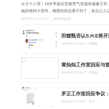
女大十八变！18岁李嫣近照被赞气质越来越像王
嫣的模样大变样，嘴唇疤痕也看不到了，差点让人
2024-07-12 13:43:17
18岁李嫣近照
田馥甄否认S.H.E将
26-08-05 11:58:11
田馥甄
黄灿灿工作室回应与
26-08-05 11:56:27
黄灿灿
罗正工作室回应争议
26-08-05 11:54:32
罗正