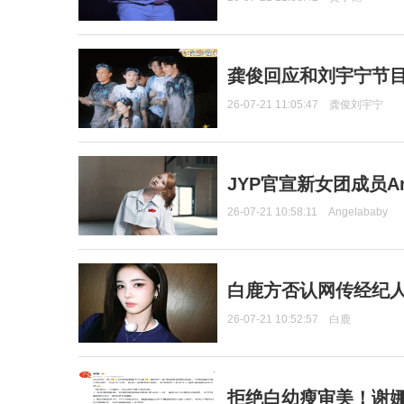
龚俊回应和刘宇宁节
26-07-21 11:05:47
龚俊刘宇宁
JYP官宣新女团成员Ang
26-07-21 10:58:11
Angelababy
白鹿方否认网传经纪人
26-07-21 10:52:57
白鹿
拒绝白幼瘦审美！谢娜