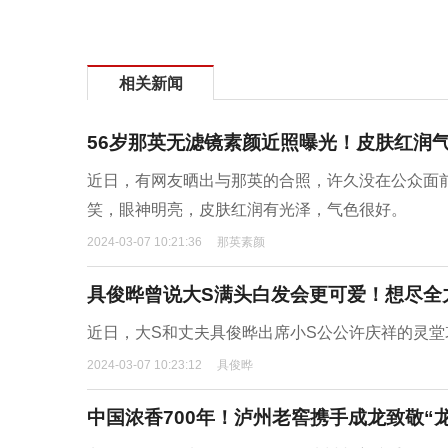
相关新闻
56岁那英无滤镜素颜近照曝光！皮肤红润
近日，有网友晒出与那英的合照，许久没在公众面
笑，眼神明亮，皮肤红润有光泽，气色很好。
2024-03-07 10:21:36
那英素颜
具俊晔曾说大S满头白发会更可爱！想尽全
近日，大S和丈夫具俊晔出席小S公公许庆祥的灵
2024-03-07 10:23:12
具俊晔
中国浓香700年！泸州老窖携手成龙致敬“龙