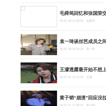
毛舜筠回忆和张国荣
26-07-28 11:00:25
毛舜筠
袁一琦谈丝芭成员之
26-07-28 10:58:28
袁一琦
王濛透露最开始不想上
26-07-21 11:12:57
王濛
黄子韬“崩溃”回应没
26-07-21 11:08:42
黄子韬