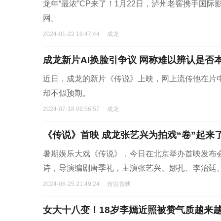
龙年“最浓”CP来了！1月22日，泸州老窖携手国
网。
2024-01-22 16:47:44
成龙
成龙新片AI换脸引争议 网称难以辨认是否
近日，成龙的新片《传说》上映，网上流传他在片中
却不似预期。
2024-07-18 09:56:57
成龙
《传说》首映 成龙张艺兴为拍戏“卷”起来
暑期娱乐大戏《传说》，今日在北京举办首映发布
诗，导演编剧唐季礼，主演张艺兴、娜扎、李治廷
2024-06-25 21:49:24
传说首映
女大十八变！18岁李嫣近照被赞气质越来