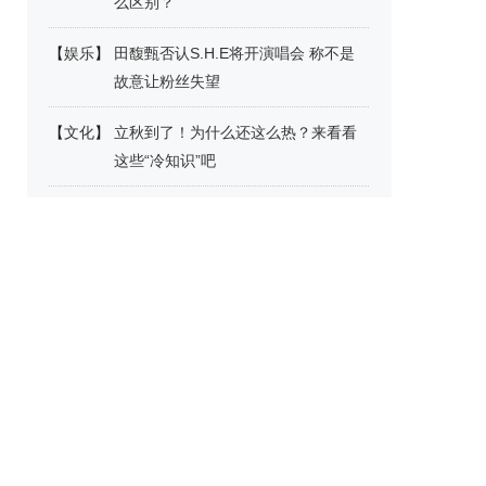
么区别？
【
娱乐
】
田馥甄否认S.H.E将开演唱会 称不是
故意让粉丝失望
【
文化
】
立秋到了！为什么还这么热？来看看
这些“冷知识”吧