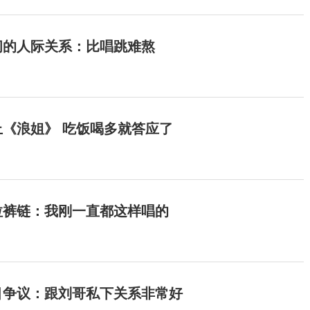
间的人际关系：比唱跳难熬
《浪姐》 吃饭喝多就答应了
拉裤链：我刚一直都这样唱的
目争议：跟刘哥私下关系非常好