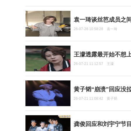
袁一琦谈丝芭成员之
26-07-28 10:58:28
袁一琦
王濛透露最开始不想上
26-07-21 11:12:57
王濛
黄子韬“崩溃”回应没
26-07-21 11:08:42
黄子韬
龚俊回应和刘宇宁节