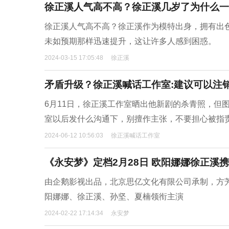
徐正溪人气高不高？徐正溪几岁了为什么一
徐正溪人气高不高？徐正溪作为模特出身，拥有出
未如预期那样迅速提升，这让许多人感到困惑。
2024-03-15 17:05:48
徐正溪
矛盾升级？徐正溪喊话工作室:建议可以注
6月11日，徐正溪工作室晒出他新剧的杀青照，但
室以后发什么沟通下，别擅作主张，不要担心被指
2024-06-12 10:56:03
徐正溪喊话工作室
《永安梦》定档2月28日 欧阳娜娜徐正溪
由企鹅影视出品，北京思亿文化有限公司承制，方
阳娜娜、徐正溪、孙坚、夏楠领衔主演
2024-02-22 17:14:34
永安梦