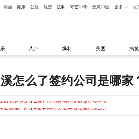
插画
健康
公益
优选
法制
守艺中华
应急中国
更多
地
乐
八卦
爆料
美图
搞笑
正溪怎么了签约公司是哪家
田馥甄否认S.H.E将开演唱会 称不是故意让粉丝失
望
田馥甄否认S.H.E将开演唱会 称不是故意让粉丝失
11:08
望
11:08