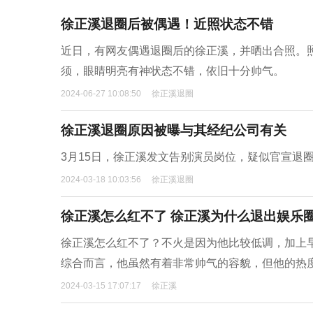
徐正溪退圈后被偶遇！近照状态不错
近日，有网友偶遇退圈后的徐正溪，并晒出合照。
须，眼睛明亮有神状态不错，依旧十分帅气。
2024-06-27 10:08:50
徐正溪退圈
徐正溪退圈原因被曝与其经纪公司有关
3月15日，徐正溪发文告别演员岗位，疑似官宣退
2024-03-18 10:03:56
徐正溪退圈
徐正溪怎么红不了 徐正溪为什么退出娱乐
徐正溪怎么红不了？不火是因为他比较低调，加上
综合而言，他虽然有着非常帅气的容貌，但他的热
2024-03-15 17:07:17
徐正溪