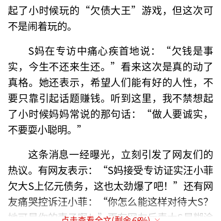
起了小时候玩的“欠债大王”游戏，但这次可
不是闹着玩的。
S妈在专访中痛心疾首地说：“欠钱是事
实，今生不还来生还。”看来这次是真的动了
真格。她还表示，希望人们能有好的人性，不
要只靠引起话题赚钱。听到这里，我不禁想起
了小时候妈妈常说的那句话：“做人要诚实，
不要耍小聪明。”
这条消息一经曝光，立刻引发了网友们的
热议。有网友表示：“S妈接受专访证实汪小菲
欠大S上亿元债务，这也太劲爆了吧！”还有网
友痛哭控诉汪小菲：“你怎么能这样对待大S？
她可是你的妻子啊！”更有网友斥责大S是糊涂
点击查看全文(剩余
68
%)