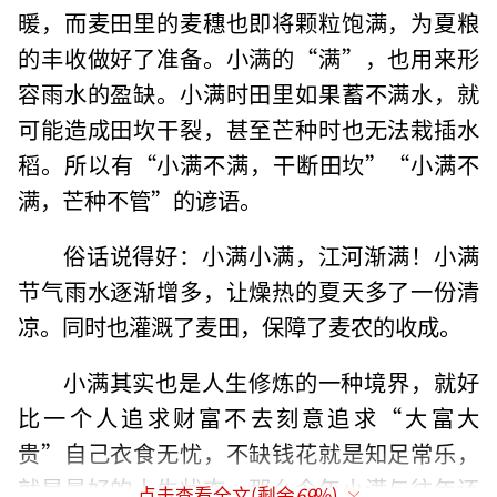
暖，而麦田里的麦穗也即将颗粒饱满，为夏粮
的丰收做好了准备。小满的“满”，也用来形
容雨水的盈缺。小满时田里如果蓄不满水，就
可能造成田坎干裂，甚至芒种时也无法栽插水
稻。所以有“小满不满，干断田坎”“小满不
满，芒种不管”的谚语。
俗话说得好：小满小满，江河渐满！小满
节气雨水逐渐增多，让燥热的夏天多了一份清
凉。同时也灌溉了麦田，保障了麦农的收成。
小满其实也是人生修炼的一种境界，就好
比一个人追求财富不去刻意追求“大富大
贵”自己衣食无忧，不缺钱花就是知足常乐，
就是最好的人生状态。那么今年小满与往年还
点击查看全文(剩余
69
%)