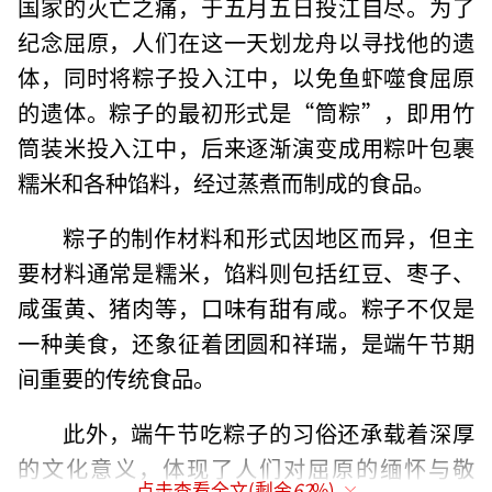
国家的灭亡之痛，于五月五日投江自尽。为了
纪念屈原，人们在这一天划龙舟以寻找他的遗
体，同时将粽子投入江中，以免鱼虾噬食屈原
的遗体。粽子的最初形式是“筒粽”，即用竹
筒装米投入江中，后来逐渐演变成用粽叶包裹
糯米和各种馅料，经过蒸煮而制成的食品。
粽子的制作材料和形式因地区而异，但主
要材料通常是糯米，馅料则包括红豆、枣子、
咸蛋黄、猪肉等，口味有甜有咸。粽子不仅是
一种美食，还象征着团圆和祥瑞，是端午节期
间重要的传统食品。
此外，端午节吃粽子的习俗还承载着深厚
的文化意义，体现了人们对屈原的缅怀与敬
点击查看全文(剩余
62
%)