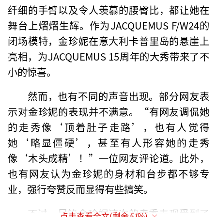
纤细的手臂以及令人羡慕的腰臀比，都让她在
舞台上熠熠生辉。作为JACQUEMUS F/W24的
闭场模特，金珍妮在意大利卡普里岛的悬崖上
亮相，为JACQUEMUS 15周年的大秀带来了不
小的惊喜。
然而，也有不同的声音出现。部分网友表
示对金珍妮的表现并不满意。“有网友调侃她
的走秀像‘顶着肚子走路’，也有人觉得
她‘略显僵硬’，甚至有人形容她的走秀
像‘木头成精’！”一位网友评论道。此外，
也有网友认为金珍妮的身材和台步都不够专
业，强行夸赞反而显得有些搞笑。
不过，尽管金珍妮这次的走秀表现受到了
点击查看全文(剩余
51
%)