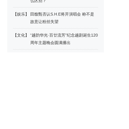
么区别？
【
娱乐
】
田馥甄否认S.H.E将开演唱会 称不是
故意让粉丝失望
【
文化
】
“越韵华光·百廿流芳”纪念越剧诞生120
周年主题晚会圆满播出