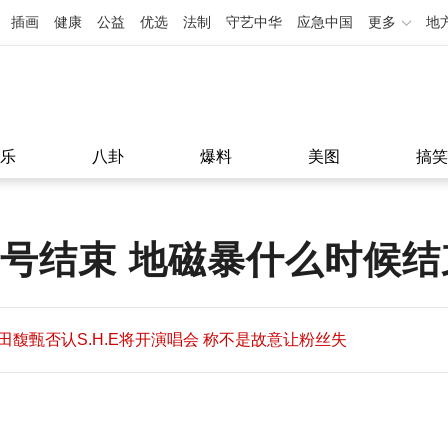
插画
健康
公益
优选
法制
守艺中华
应急中国
更多
地
乐
八卦
爆料
美图
搞笑
几号结束 地磁暴什么时候
田馥甄否认S.H.E将开演唱会 称不是故意让粉丝失
望
田馥甄否认S.H.E将开演唱会 称不是故意让粉丝失
11:08
望
11:08