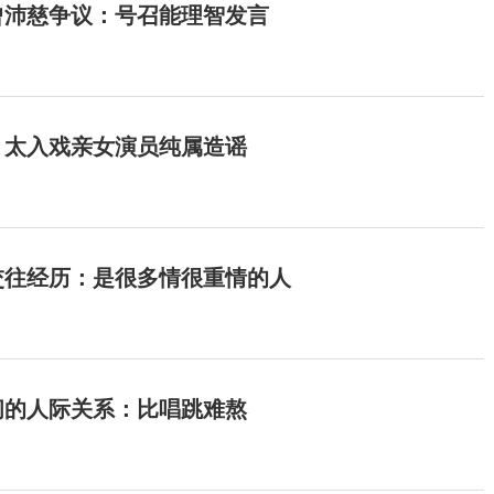
曾沛慈争议：号召能理智发言
：太入戏亲女演员纯属造谣
交往经历：是很多情很重情的人
间的人际关系：比唱跳难熬