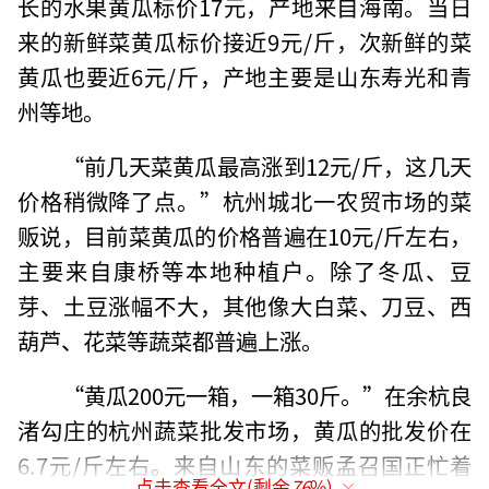
长的水果黄瓜标价17元，产地来自海南。当日
来的新鲜菜黄瓜标价接近9元/斤，次新鲜的菜
黄瓜也要近6元/斤，产地主要是山东寿光和青
州等地。
“前几天菜黄瓜最高涨到12元/斤，这几天
价格稍微降了点。”杭州城北一农贸市场的菜
贩说，目前菜黄瓜的价格普遍在10元/斤左右，
主要来自康桥等本地种植户。除了冬瓜、豆
芽、土豆涨幅不大，其他像大白菜、刀豆、西
葫芦、花菜等蔬菜都普遍上涨。
“黄瓜200元一箱，一箱30斤。”在余杭良
渚勾庄的杭州蔬菜批发市场，黄瓜的批发价在
6.7元/斤左右。来自山东的菜贩孟召国正忙着
点击查看全文(剩余
76
%)