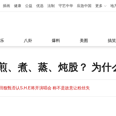
插画
健康
公益
优选
法制
守艺中华
应急中国
更多
地
乐
八卦
爆料
美图
搞笑
煎、煮、蒸、炖股？ 为什
田馥甄否认S.H.E将开演唱会 称不是故意让粉丝失
望
田馥甄否认S.H.E将开演唱会 称不是故意让粉丝失
11:08
望
11:08