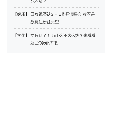
么区别？
【
娱乐
】
田馥甄否认S.H.E将开演唱会 称不是
故意让粉丝失望
【
文化
】
立秋到了！为什么还这么热？来看看
这些“冷知识”吧