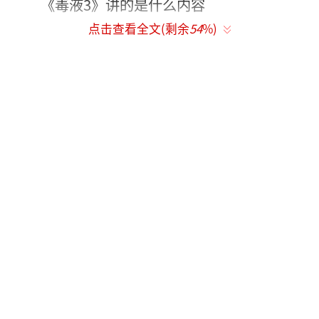
《毒液3》讲的是什么内容
点击查看全文(剩余
54
%)
‌‌《毒液3》的剧情主要围绕毒液和‌埃迪·布
洛克在面临来自神秘政府组织和毒液母星未知
力量的双重威胁下，被迫做出毁灭性决定，解
锁新战斗形态，共同对抗海陆空的作战挑战。‌
电影中，毒液和埃迪不仅要面对人类的追捕，
还要应对外星共生体大军的入侵。他们解锁了
新的战斗形态，共同守护地球。此外，电影还
探讨了毒液与宿主埃迪布洛克之间的复杂关系
以及他们的最终命运。‌
电影中引入了多元宇宙的概念，毒液通
过“‌蜂巢意识”得知自己未来的命运是被‌蜘蛛
侠彼得·帕克所杀，因此决定抢先一步改变这