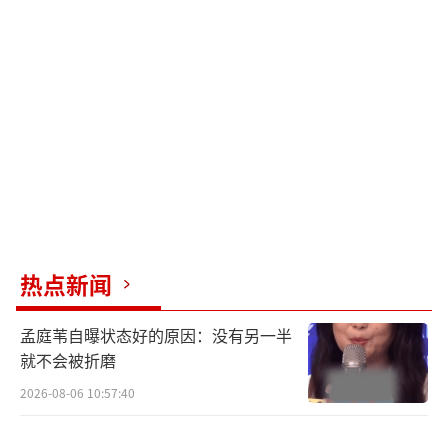
一未来。毒液说服埃迪在自己的宇宙中去追捕
彼得，以此改变未来。然而，由于彼得只有10
岁，还没有变成蜘蛛侠，这使得情况变得复
杂。在这个过程中，新的共生体“‌毒素”也登
场，寄生在墨里根警探身上，形成了新的共生
体群落，目标是对抗毒液和蜘蛛侠彼得·帕
克。电影还展示了毒液与‌MCU宇宙的联动，通
过彩蛋和情节设定，将毒液的故事与其他超级
英雄的故事线相连，为观众呈现了一个更加完
热点新闻
整的漫威世界。
（责任编辑：于浩淙 Hzx0176）
孟庭苇自曝状态好的原因：没有另一半
就不会被折磨
2026-08-06 10:57:40