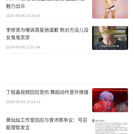
魅力出众
2026-08-06 10:39:41
李修贤为嘲讽周星驰道歉 称对方没儿没
女鬼鬼祟祟
2026-08-05 12:01:44
丁程鑫视频回应受伤 舞蹈动作意外擦撞
2026-08-04 10:24:13
黄灿灿工作室回应与曾沛慈争议：号召
能理智发言