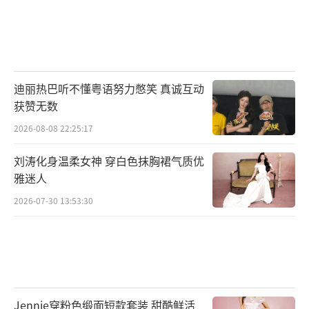
迪丽热巴听不懂粤语努力憋笑 真诚互动
获赞无数
2026-08-08 22:25:17
刘涛化身温柔女神 穿白色抹胸裙气质优
雅迷人
2026-07-30 13:53:30
Jennie穿粉色缎面短款套装 甜酷鲜活