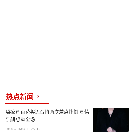
英带来的益处。
（责任编辑：于浩淙 Hzx0176）
热点新闻
梁家辉百花奖迈台阶两次差点摔倒 真情
演讲感动全场
2026-08-08 15:49:18