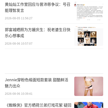
黄灿灿工作室回应与曾沛慈争议：号召
能理智发言
2026-08-05 11:56:27
郭富城晒照为方媛庆生：祝老婆生日快
乐心想事成
2026-08-06 10:57:07
Jennie穿粉色缎面短款套装 甜酷鲜活
魅力出众
2026-08-06 10:39:41
《蜘蛛侠》官方晒荷兰弟打戏花絮 疑回