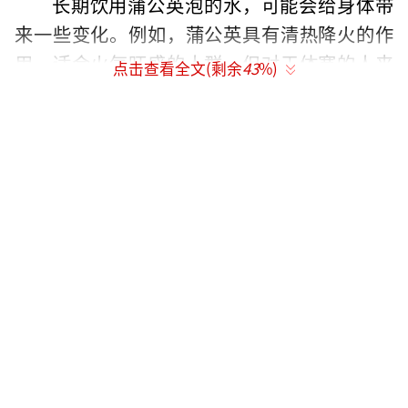
长期饮用蒲公英泡的水，可能会给身体带
来一些变化。例如，蒲公英具有清热降火的作
用，适合火气旺盛的人群。但对于体寒的人来
点击查看全文(剩余
43
%)
说，盲目饮用反而可能加重体内寒气。此外，
蒲公英中的维生素A、维生素C和矿物质元素有
助于改善肠胃蠕动，缓解便秘。对于用眼较多
的人，适量饮用蒲公英水还能缓解眼睛不适。
在饮用蒲公英水时，还需注意以下几点：
首先，摄入量要适度，过量饮用可能导致体内
寒气增加，损伤肠胃；其次，不要长期饮用，
长期饮用可能对肠胃和肾脏造成负担；最后，
因需饮用，根据个人体质选择是否适合饮用。
例如，经常腹泻或久病的人不宜饮用蒲公英
水。了解这些注意事项，才能更好地利用蒲公