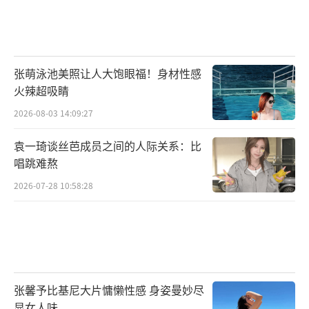
张萌泳池美照让人大饱眼福！身材性感
火辣超吸睛
2026-08-03 14:09:27
袁一琦谈丝芭成员之间的人际关系：比
唱跳难熬
2026-07-28 10:58:28
张馨予比基尼大片慵懒性感 身姿曼妙尽
显女人味