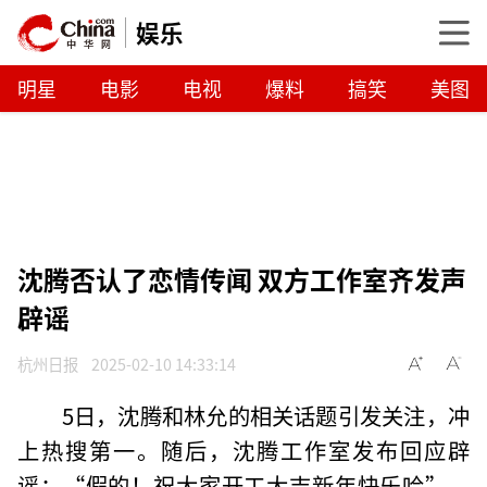
娱乐
明星
电影
电视
爆料
搞笑
美图
沈腾否认了恋情传闻 双方工作室齐发声
辟谣
杭州日报
2025-02-10 14:33:14
5日，沈腾和林允的相关话题引发关注，冲
上热搜第一。随后，沈腾工作室发布回应辟
谣：“假的！祝大家开工大吉新年快乐哈”，