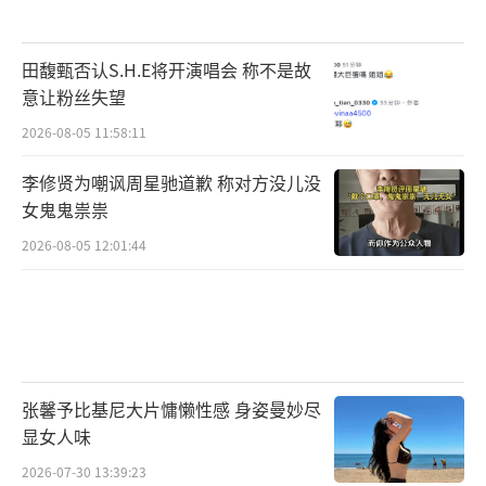
田馥甄否认S.H.E将开演唱会 称不是故
意让粉丝失望
2026-08-05 11:58:11
李修贤为嘲讽周星驰道歉 称对方没儿没
女鬼鬼祟祟
2026-08-05 12:01:44
张馨予比基尼大片慵懒性感 身姿曼妙尽
显女人味
2026-07-30 13:39:23