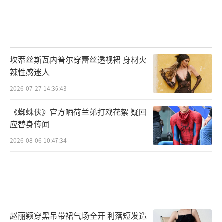
坎蒂丝斯瓦内普尔穿蕾丝透视裙 身材火
辣性感迷人
2026-07-27 14:36:43
《蜘蛛侠》官方晒荷兰弟打戏花絮 疑回
应替身传闻
2026-08-06 10:47:34
赵丽颖穿黑吊带裙气场全开 利落短发造