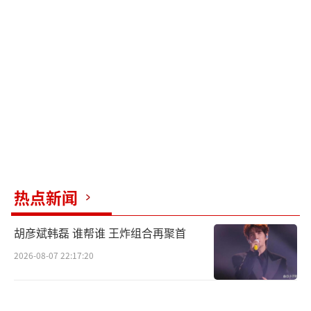
女生甚至男造型师。
除了文字爆料，这位网友还晒出了一张她
与何健麒的亲密合照。此前有消息称何健麒将
出演于正的新剧，但此次丑闻曝光后，于正表
示何健麒只是一个小角色，可以随时更换。他
表示，几个亿的投资不能冒一点风险，尽管真
相尚未完全明朗，但安全第一。
这次丑闻对何健麒正在上升中的事业造成
热点新闻
了严重打击，而被青工委列入“劣迹演员”名
单更是直接断送了他的演艺之路。不过，青工
胡彦斌韩磊 谁帮谁 王炸组合再聚首
委的发文也引发了一些争议。有网友质疑，娱
2026-08-07 22:17:20
乐圈中许多劣迹艺人仍然活跃，建议协会也应
定义这些劣迹演员，并询问评判标准是什么。