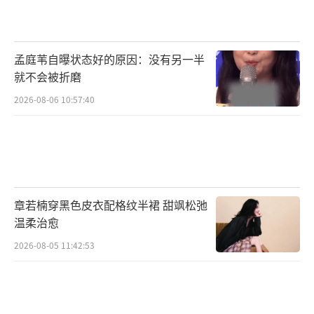
目前，青工委已经删除了发布的文件，爆料者
也删除了相关帖子。网传这位爆料者迅速成立
了个人工作室，并推出了女性创业短剧《醒醒
孟庭苇自曝状态好的原因：没有另一半
吧姐姐》。目前，何健麒出演过的短剧在某些
就不会被折磨
平台上仍可观看，但他本人及其工作室至今未
2026-08-06 10:57:40
作出任何回应。
随着短剧的火爆，越来越多的短剧演员受
到关注，他们应当恪守公众人物应有的道德规
范，严守道德底线。
章若楠穿黑色皮衣配格纹半裙 甜飒松弛
温柔治愈
何健麒被定为劣迹演员文章已删除 劣迹曝光引
2026-08-05 11:42:53
发争议。
（责任编辑：卢其龙 CL0882）