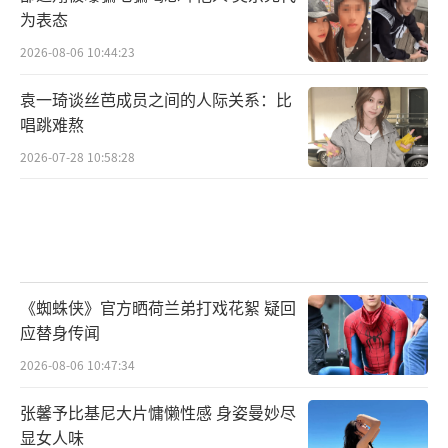
为表态
2026-08-06 10:44:23
袁一琦谈丝芭成员之间的人际关系：比
唱跳难熬
2026-07-28 10:58:28
《蜘蛛侠》官方晒荷兰弟打戏花絮 疑回
应替身传闻
2026-08-06 10:47:34
张馨予比基尼大片慵懒性感 身姿曼妙尽
显女人味