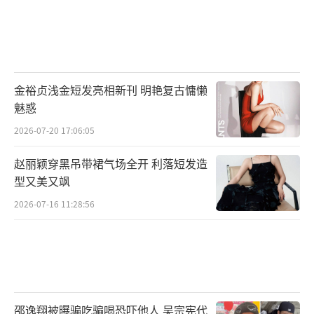
金裕贞浅金短发亮相新刊 明艳复古慵懒
魅惑
2026-07-20 17:06:05
赵丽颖穿黑吊带裙气场全开 利落短发造
型又美又飒
2026-07-16 11:28:56
邵逸翔被曝骗吃骗喝恐吓他人 吴宗宪代