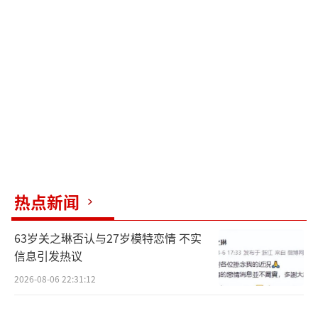
鸣，已成为全球现象级IP。此次无限城篇剧场
版不仅延续了高燃战斗与角色成长，还通过社
交媒体互动营销持续升温热度。业界预测，其
票房表现或再创新高，并推动动漫产业向深度
叙事与全球化合作迈进。
《无限城篇》的推出标志着《鬼灭之刃》
迈向最终高潮，7月18日的首映必将掀起新一轮
观影狂潮。无论是老粉重温热血，还是新观众
入坑，这场关于勇气与牺牲的史诗之战都值得
热点新闻
期待。
（责任编辑：卢其龙 CL0882）
63岁关之琳否认与27岁模特恋情 不实
信息引发热议
2026-08-06 22:31:12