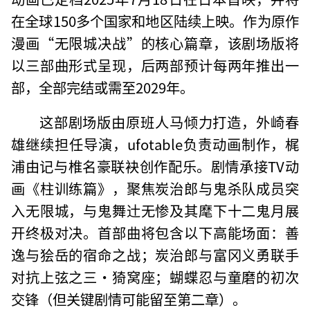
在全球150多个国家和地区陆续上映。作为原作
漫画“无限城决战”的核心篇章，该剧场版将
以三部曲形式呈现，后两部预计每两年推出一
部，全部完结或需至2029年。
这部剧场版由原班人马倾力打造，外崎春
雄继续担任导演，ufotable负责动画制作，梶
浦由记与椎名豪联袂创作配乐。剧情承接TV动
画《柱训练篇》，聚焦炭治郎与鬼杀队成员突
入无限城，与鬼舞辻无惨及其麾下十二鬼月展
开终极对决。首部曲将包含以下高能场面：善
逸与狯岳的宿命之战；炭治郎与富冈义勇联手
对抗上弦之三·猗窝座；蝴蝶忍与童磨的初次
交锋（但关键剧情可能留至第二章）。