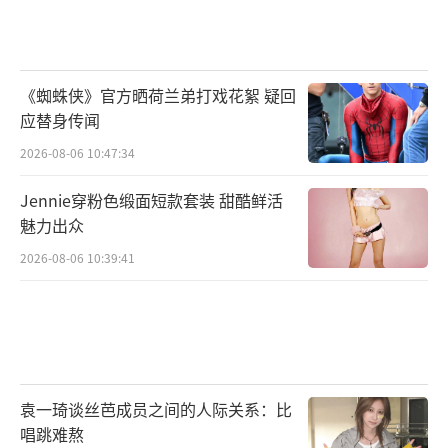
《蜘蛛侠》官方晒荷兰弟打戏花絮 疑回
应替身传闻
2026-08-06 10:47:34
Jennie穿粉色缎面短款套装 甜酷鲜活
魅力出众
2026-08-06 10:39:41
袁一琦谈丝芭成员之间的人际关系：比
唱跳难熬