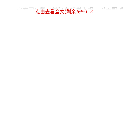
官方同步释出首张主视觉海报，以无限城
点击查看全文(剩余
55
%)
的诡谲空间为背景，炭治郎、祢豆子及众柱与
鬼阵营形成对称构图，暗示正邪对决的宏大格
局。首支中字先导预告主要剪辑过往画面，新
内容有限，更多重磅镜头或需等待后续预告。
尽管日本本土及海外多数地区确认院线同
步，但国内因审核限制可能面临删减或延迟，
完整版需待年底至明年的蓝光/DVD发行。与此
同时，《无限列车篇》剧场版也宣布将于5月9
日重映，再次展现大哥的英姿，间接为无限城
篇上映预热。
《鬼灭之刃》系列凭借精良制作与情感共