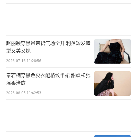
赵丽颖穿黑吊带裙气场全开 利落短发造
型又美又飒
2026-07-16 11:28:56
章若楠穿黑色皮衣配格纹半裙 甜飒松弛
温柔治愈
2026-08-05 11:42:53