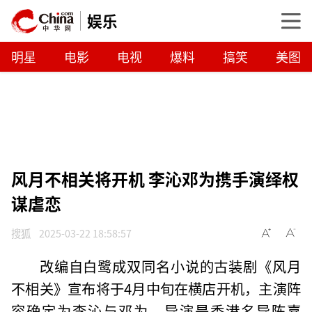
娱乐
明星
电影
电视
爆料
搞笑
美图
风月不相关将开机 李沁邓为携手演绎权
谋虐恋
搜狐
2025-03-22 18:58:57
改编自白鹭成双同名小说的古装剧《风月
不相关》宣布将于4月中旬在横店开机，主演阵
容确定为李沁与邓为，导演是香港名导陈嘉