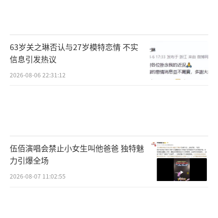
待！”
观众在豆瓣和微博等社交平台上对这部剧
63岁关之琳否认与27岁模特恋情 不实
进行了大量讨论，总结出三个关键词：权谋、
信息引发热议
虐恋与女性成长。
2026-08-06 22:31:12
尽管期待度极高，质疑的声音依然存在。
部分观众担心陈嘉上的电影式叙事会导致剧集
节奏拖沓，毕竟他曾凭《画皮》塑造了一个更
注重意境的作品，快节奏的剧情或许不容易掌
伍佰演唱会禁止小女生叫他爸爸 独特魅
握。此外，虽然电影导演转战剧集的成功案例
力引爆全场
有王家卫的《繁花》，但《云之羽》等剧也证
2026-08-07 11:02:55
明了“精美画面不等于好故事”。对此，陈嘉
上回应称：“剧集需要更强的连续性和人物弧
光，我会调整叙事节奏，让剧集既保持电影质