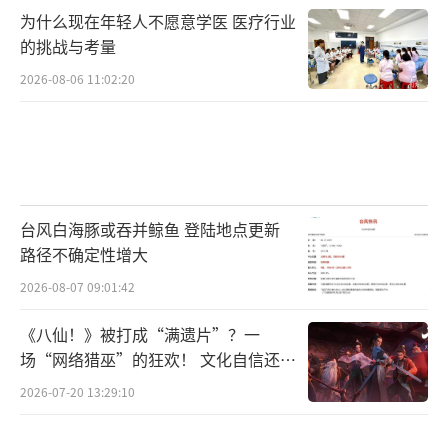
为什么现在年轻人不愿意学医 医疗行业
的挑战与考量
《风月不相关》怀揣着雄心壮志，不仅要
做一部古装言情剧，更是通过电影规格的制
2026-08-06 11:02:20
作，重新塑造权谋美学，用女性视角解构家国
叙事。这部剧是否能成为2025年的“剧王”，
答案可能就藏在4月横店的片场中。
（责任编辑：张
蕾 TT0001）
台风白海豚或吞并鲸鱼 登陆地点更新
路径不确定性增大
2026-08-07 09:01:42
《八仙！》被打成“满遗片”？一
场“网络猎巫”的狂欢！ 文化自信还是
焦虑？
2026-07-20 13:29:10