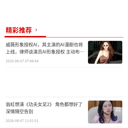
感，又能让观众沉浸其中。”
近年来古装剧如《长相思》《莲花楼》等
精彩推荐
剧集涌现，但同质化和创新不足的问题依然存
在。如果《风月不相关》能够在权谋、女性成
戚薇形象授权AI，其主演的AI漫剧也将
长和电影级制作方面有所突破，它有望打破这
上线，律师谈演员AI形象授权 主动布局
一局面。尤其李沁与邓为的“双强CP”搭档，
数字资产
2026-08-07 07:48:44
若擦出火花，或许能复制《星汉灿烂》吴磊与
赵露思的爆款效应。
当然，剧集也面临一定的风险。原著中有
大量战场戏，对特效的要求极高，若剧组预算
翁虹想演《功夫女足2》 角色都想好了
有限，可能会出现令人失望的效果。此外，若
深情隔空告别
权谋线过于复杂，也可能导致普通观众感到难
2026-08-07 11:01:51
以理解。