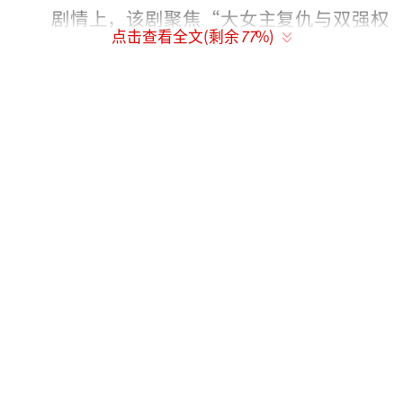
剧情上，该剧聚焦“大女主复仇与双强权
点击查看全文(剩余
77
%)
谋”的路线。女主角关清越（由李沁饰演）原
本是沙场上的女将军，但因家族冤屈满门覆
灭，她不得不改名化作风月，隐匿于敌国，随
后与质子殷戈止（邓为饰演）携手破案，平定
乱世。剧中的战场厮杀、朝堂博弈和“相爱相
杀”的虐恋情感，无不让人期待，网友热
议：“这设定简直是《琅琊榜》与《楚乔传》
的合体！”
关于选角，该剧一度成为“娱乐圈悬疑
剧”。原先网络上传出的阵容包括迪丽热巴、
肖战、杨紫、刘宇宁等顶流演员，甚至有豆瓣
页面一度标注肖战为主演，导致粉丝热议。但