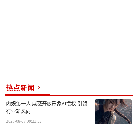
剧组迅速澄清，最终锁定李沁和邓为这对新晋
搭档。李沁的加入可谓是众望所归，她从《楚
乔传》的元淳到《庆余年》的鸡腿姑娘，都展
现出不凡的演技，极契合关清越“从将军到花
魁”的复杂角色。邓为凭借《长相思》中的涂
山璟一角走红，此次挑战背负家国使命的质子
角色，能否突破“深情男二”的标签令人期
待。
选角过程的争议让这部剧未拍先火。田曦
热点新闻
薇的粉丝因为不满其“女将军”形象与甜妹气
内娱第一人 戚薇开放形象AI授权 引领
质不符而集体抗议，但陈嘉上导演力挺该选
行业新风向
角，称“演员的可塑性比标签更为重要”。如
2026-08-07 09:21:53
今，随着阵容敲定，网友调侃：“流量明星固
然好，但李沁和邓为这对演技派组合更让人期