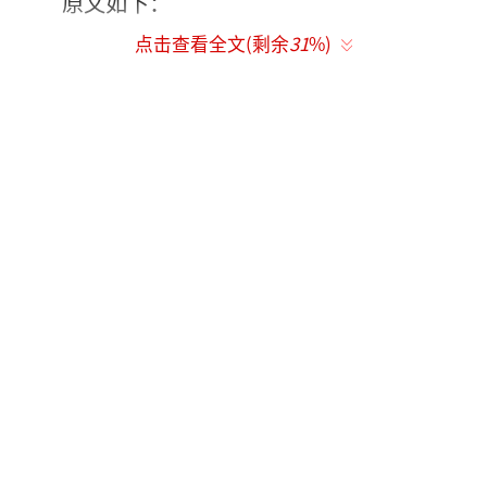
原文如下：
点击查看全文(剩余
31
%)
浪姐6，我实名支持侯佩岑，我呼吁护手霜
们也积极给侯佩岑投票。我们最后一次录制完
节目，已经凌晨三点多了，其他人都熬不住回
去睡觉了，只有侯佩岑坚持跟我们去吃最后一
顿散伙饭。这本不是她工作的一部分，但她还
是去了，给我们每个人送上祝福，在她身上，
所有人都能感受到最大的真诚。侯佩岑代表着
真正的“姐姐”精神，是浪姐真正的精神内
核。
（责任编辑：于浩淙 Hzx0176）