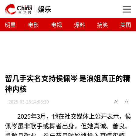
娱乐
明星
电影
电视
爆料
搞笑
美图
留几手实名支持侯佩岑 是浪姐真正的精
神内核
2025-03-26 14:08:10
2025年3月，他在社交媒体上公开表示，侯
佩岑虽非歌手或舞者出身，但她真诚、善良、
勇敢且敬业，参与节目时始终投入真情实感，