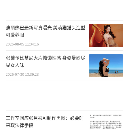
迪丽热巴最新写真曝光 美萌猫猫头造型
可爱养眼
2026-08-05 11:34:16
张馨予比基尼大片慵懒性感 身姿曼妙尽
显女人味
2026-07-30 13:39:23
工作室回应张月被AI制作黑图：必要时
采取法律手段