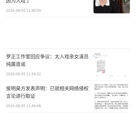
因为入戏了
2026-08-05 11:48:59
罗正工作室回应争议：太入戏亲女演员
纯属造谣
2026-08-05 11:54:32
侯明昊方发表声明：已就相关网络侵权
言论进行取证
2026-08-05 11:49:48