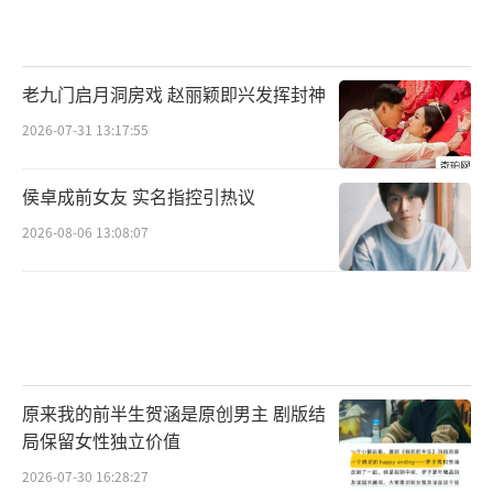
老九门启月洞房戏 赵丽颖即兴发挥封神
2026-07-31 13:17:55
侯卓成前女友 实名指控引热议
2026-08-06 13:08:07
原来我的前半生贺涵是原创男主 剧版结
局保留女性独立价值
2026-07-30 16:28:27