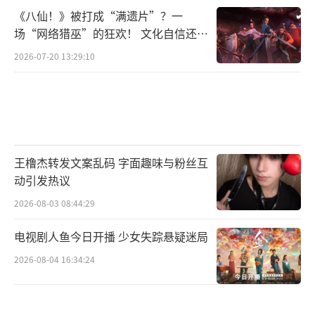
《八仙！》被打成“满遗片”？一
场“网络猎巫”的狂欢！ 文化自信还是
焦虑？
2026-07-20 13:29:10
王橹杰转发文案乱码 字面趣味与粉丝互
动引发热议
2026-08-03 08:44:29
电视剧人鱼今日开播 少女失踪悬疑迷局
2026-08-04 16:34:24