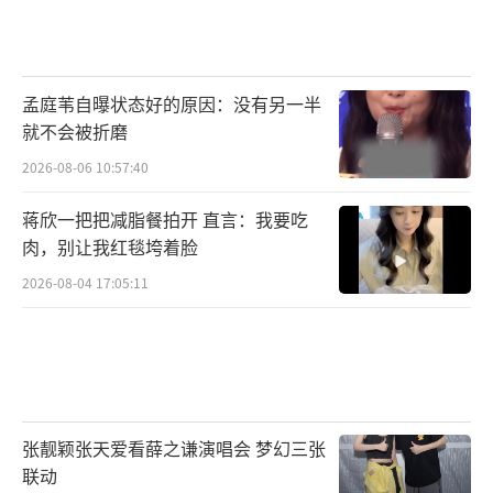
孟庭苇自曝状态好的原因：没有另一半
就不会被折磨
2026-08-06 10:57:40
蒋欣一把把减脂餐拍开 直言：我要吃
肉，别让我红毯垮着脸
2026-08-04 17:05:11
张靓颖张天爱看薛之谦演唱会 梦幻三张
联动