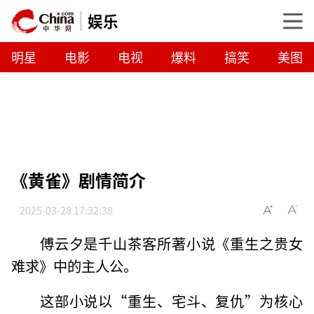
娱乐
明星
电影
电视
爆料
搞笑
美图
《黄雀》剧情简介
2025-03-28 17:32:38
傅云夕是千山茶客所著小说《重生之贵女
难求》中的主人公。
这部小说以“重生、宅斗、复仇”为核心