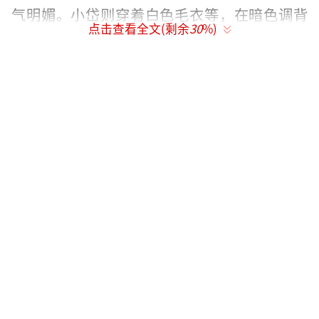
气明媚。小岱则穿着白色毛衣等，在暗色调背
点击查看全文(剩余
30
%)
景中格外显眼。两人手持乒乓球拍、陶笛等道
具，有对视、并肩而立、互动等姿势，如王曼
昱举着光板调整角度，光斑正好打在小岱扬起
的脸上，还有两人通过球拍与纸飞机互动等画
面，而小岱弹琴时，彩光像活水一样从琴键漫
出来，顺着他的手腕爬上袖口。
（责任编辑：于浩淙 Hzx0176）