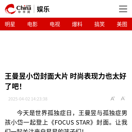
娱乐
明星
电影
电视
爆料
搞笑
美图
王曼昱小岱封面大片 时尚表现力也太好
了吧！
2025-04-02 14:23:38
今天是世界孤独症日，王曼昱与孤独症男
孩小岱一起登上《FOCUS STAR》封面。让我
们一起关注来自星星的孩子们！