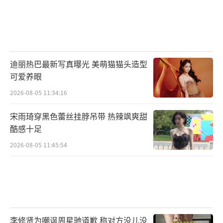
迪丽热巴最新写真曝光 美萌猫猫头造型
可爱养眼
2026-08-05 11:34:16
宋雨琦穿黑色蕾丝挂脖吊带 热辣飒爽甜
酷感十足
2026-08-05 11:45:54
李修贤为嘲讽周星驰道歉 称对方没儿没