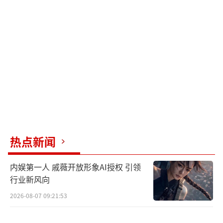
从被群嘲的“女团黑洞”到重启梦想的成
熟艺人，朱天天的蜕变反映了内娱生态的变
化。当观众开始厌倦剧本式的选秀，《乘风202
5》不仅提供了视听盛宴，更是一场关于真诚与
实力的行业自省。
（责任编辑：卢其龙 CL0882）
热点新闻
内娱第一人 戚薇开放形象AI授权 引领
行业新风向
2026-08-07 09:21:53