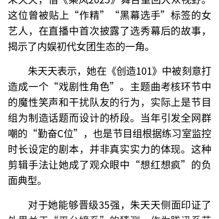
这位曾被贴上“作精”“黑幕选手”标签的女
艺人，在直播中首次披露了选秀幕后的故事，
揭示了内娱初代女团生态的一角。
朱天天表示，她在《创造101》中被刻意打
造成一个“戏剧性角色”。主题曲考核环节中
的魔性笑声和干扰队友的行为，实际上是节目
组为制造话题而设计的桥段。当年引发全网群
嘲的“勤奋C位”，也是节目组根据练习室监控
时长设定的剧本，并非真实实力的体现。这种
剪辑手法让她成了观众眼中“想红想疯”的负
面典型。
对于她能够晋级35强，朱天天侧面印证了