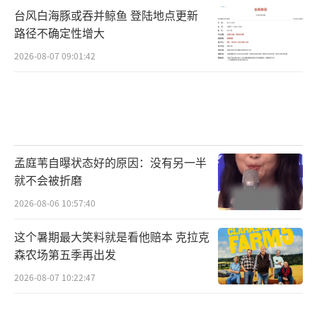
台风白海豚或吞并鲸鱼 登陆地点更新
路径不确定性增大
2026-08-07 09:01:42
孟庭苇自曝状态好的原因：没有另一半
就不会被折磨
2026-08-06 10:57:40
这个暑期最大笑料就是看他赔本 克拉克
森农场第五季再出发
2026-08-07 10:22:47