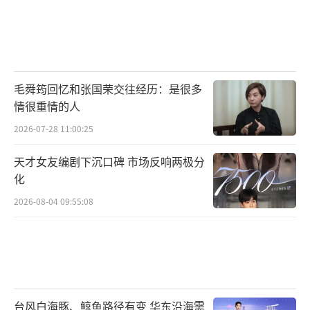
毛舜筠回忆和张国荣交往经历：是很多
情很重情的人
2026-07-28 11:00:25
天才女友编剧下沉口碑 市场反响两极分
化
2026-08-04 09:55:08
台风白海豚、鲸鱼路径有变 华东沿海需