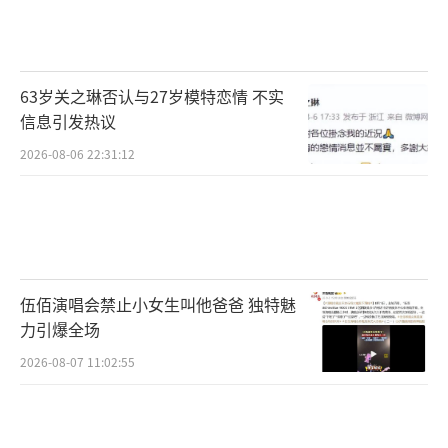
63岁关之琳否认与27岁模特恋情 不实
信息引发热议
2026-08-06 22:31:12
伍佰演唱会禁止小女生叫他爸爸 独特魅
力引爆全场
2026-08-07 11:02:55