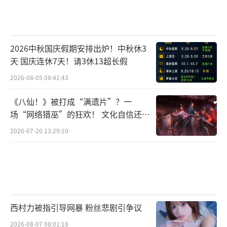
2026中秋国庆假期安排出炉！中秋休3
天 国庆连休7天！请3休13超长假
2026-08-05 08:41:43
《八仙！》被打成“满遗片”？一
场“网络猎巫”的狂欢！ 文化自信还是
焦虑？
2026-07-20 13:29:10
西村力被指引导网暴 粉丝悲剧引争议
2026-08-07 08:01:18