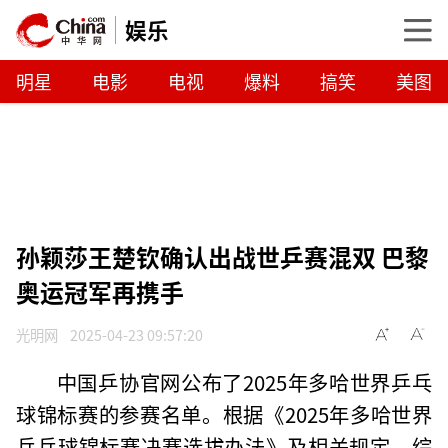
娱乐
明星
电影
电视
爆料
搞笑
美图
孙颖莎王楚钦确认出战世乒赛混双 巴黎
奥运冠军再携手
光明网
2025-04-23 09:57:20
中国乒协官网公布了2025年多哈世界乒乓
球锦标赛的参赛名单。根据《2025年多哈世界
乒乓球锦标赛决赛选拔办法》及相关规定，综