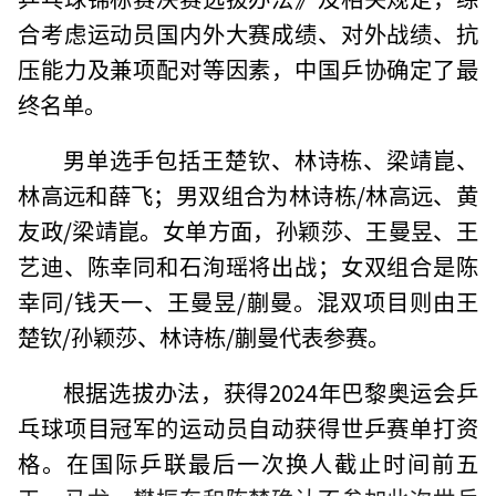
合考虑运动员国内外大赛成绩、对外战绩、抗
压能力及兼项配对等因素，中国乒协确定了最
终名单。
男单选手包括王楚钦、林诗栋、梁靖崑、
林高远和薛飞；男双组合为林诗栋/林高远、黄
友政/梁靖崑。女单方面，孙颖莎、王曼昱、王
艺迪、陈幸同和石洵瑶将出战；女双组合是陈
幸同/钱天一、王曼昱/蒯曼。混双项目则由王
楚钦/孙颖莎、林诗栋/蒯曼代表参赛。
根据选拔办法，获得2024年巴黎奥运会乒
乓球项目冠军的运动员自动获得世乒赛单打资
格。在国际乒联最后一次换人截止时间前五