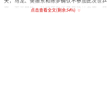
天，马龙、樊振东和陈梦确认不参加此次世乒
赛。而王楚钦、孙颖莎和王曼昱确认参赛，获
点击查看全文(剩余
54
%)
得单打资格。此外，依据3月11日公布的国际乒
联单打世界排名，林诗栋、梁靖崑、王艺迪和
陈幸同也凭借较高排名获得单打资格。
由于部分奥运冠军选择不参赛，在4月17日
确认后，通过队内选拔赛产生了剩余名额。女
队主教练马琳介绍，女队由蒯曼等九名队员进
行直通选拔赛，最终石洵瑶脱颖而出，获得单
打资格。男队选拔赛中，林高远和薛飞分别通
过两轮淘汰赛锁定单打席位。
考虑到奥运备战与世乒赛兼项情况，双打
报名如下：女双为陈幸同/钱天一、王曼昱/蒯