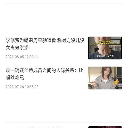
李修贤为嘲讽周星驰道歉 称对方没儿没
女鬼鬼祟祟
2026-08-05 12:01:44
袁一琦谈丝芭成员之间的人际关系：比
唱跳难熬
2026-07-28 10:58:28