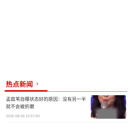
曼；男双为林诗栋/林高远、黄友政/梁靖崑；
混双为王楚钦/孙颖莎、林诗栋/蒯曼。主教练
王皓表示，双打项目的安排不仅基于技术考
量，还着眼于奥运会的磨练与储备。肖战补充
说，这两对混双组合实力强劲，入选毫无争
议。
目前，中国乒乓球队正在成都乒乓球训练
基地进行封闭集训，为即将到来的多哈世乒赛
做准备。
热点新闻
（责任编辑：于浩淙 Hzx0176）
孟庭苇自曝状态好的原因：没有另一半
就不会被折磨
2026-08-06 10:57:40