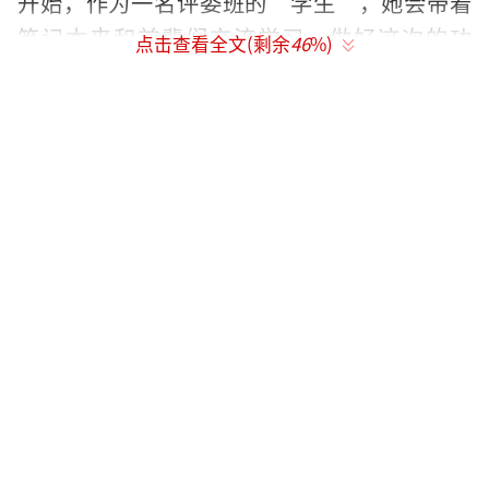
开始，作为一名评委班的“学生”，她会带着
笔记本来和前辈们交流学习，做好这次的功
点击查看全文(剩余
46
%)
课，并期待早日与大家见面。
倪妮1988年8月8日出生于江苏南京，毕业
于中国传媒大学南广学院。2011年，她主演的
战争片《金陵十三钗》上映，以“谋女郎”的
身份正式出道，并凭借该片获得第6届亚洲电影
大奖最佳新演员奖。2022年，她主演的电影
《漫长的告白》上映，并因此获得第35届中国
电影金鸡奖最佳女主角奖提名。2023年9月，她
凭借主演的电影《消失的她》获得第18届长春
电影节金鹿奖最佳女演员奖。
倪妮的感情生活也备受关注。2012年5月2