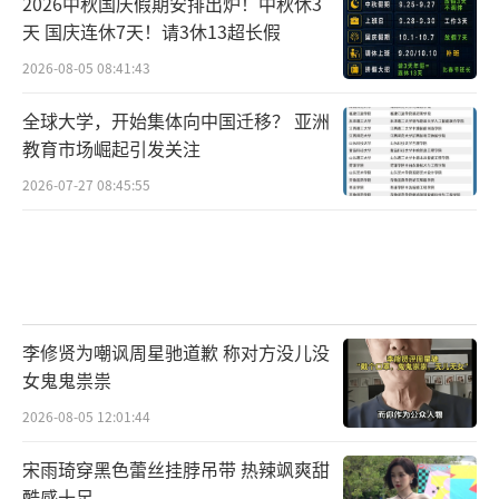
2026中秋国庆假期安排出炉！中秋休3
天 国庆连休7天！请3休13超长假
2026-08-05 08:41:43
全球大学，开始集体向中国迁移？ 亚洲
教育市场崛起引发关注
2026-07-27 08:45:55
李修贤为嘲讽周星驰道歉 称对方没儿没
女鬼鬼祟祟
2026-08-05 12:01:44
宋雨琦穿黑色蕾丝挂脖吊带 热辣飒爽甜
酷感十足