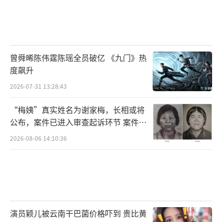
曾舜晞陈伟霆陈瑶全员破亿 《九门》热
度飙升
2026-07-31 13:28:43
“梅姨”真实姓名为谢家梅，长相或将
公布，案件已进入审查起诉环节 案件迎
来新进展
2026-08-06 14:10:36
演员颖儿被云南干巴菌价格吓到 贵比黄