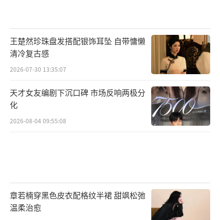
王楚然珍珠盘发搭配银饰耳坠 自带慵懒
清冷复古感
2026-07-30 13:35:07
天才女友编剧下沉口碑 市场反响两极分
化
2026-08-04 09:55:08
章若楠穿黑色皮衣配格纹半裙 甜飒松弛
温柔治愈