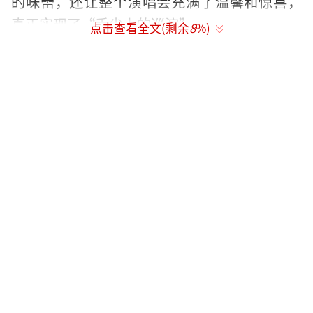
的味蕾，还让整个演唱会充满了温馨和惊喜，
真正实现了“舌尖上的巡演”。
点击查看全文(剩余
8
%)
（责任编辑：卢其龙 CL0882）