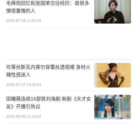
毛舜筠回忆和张国荣交往经历：是很多
情很重情的人
2026-07-28 11:00:25
坎蒂丝斯瓦内普尔穿蕾丝透视裙 身材火
辣性感迷人
2026-07-27 14:36:43
田曦薇连续16部铁刘海剧 新剧《天才女
友》开播引热议
2026-08-06 11:18:24