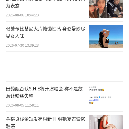
为表态
2026-08-06 10:44:23
张馨予比基尼大片慵懒性感 身姿曼妙尽
显女人味
2026-07-30 13:39:23
田馥甄否认S.H.E将开演唱会 称不是故
意让粉丝失望
2026-08-05 11:58:11
金裕贞浅金短发亮相新刊 明艳复古慵懒
魅惑