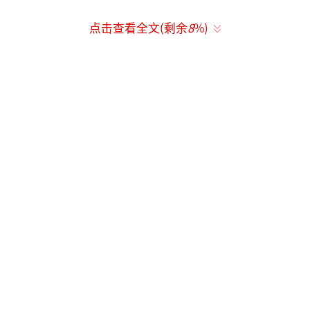
点击查看全文(剩余
8
%)
（责任编辑：卢其龙 CL0882）