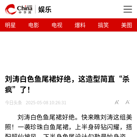
娱乐
明星
电影
电视
爆料
搞笑
美图
刘涛白色鱼尾裙好绝，这造型简直“杀
疯”了！
今日头条
2025-05-08 10:26:31
刘涛白色鱼尾裙好绝。快来瞧刘涛这组美
照！一袭珍珠白鱼尾裙，上半身碎钻闪耀，搭
配超仙披风，下半身鱼尾设计勾勒曼妙身姿。