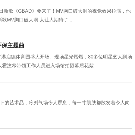
8日新歌《GBAD》要来了！MV胸口破大洞的视觉效果拉满，他
MV胸口破大洞 太让人期待了...
环保主题曲
在香港启德体育园盛大开场。现场星光熠熠，80多位明星艺人到场
人霍汶希带领工作人员进入场馆拍摄幕后花絮
刀下的艺术品，冷冽气场令人屏息，每一寸肌肤都散发着令人向