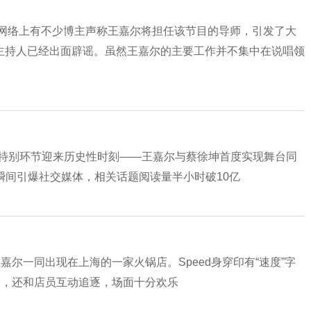
，网络上有不少博主声称王嘉尔将担任该节目的导师，引发了大
主持人已经出面辟谣。虽然王嘉尔的主要工作并不集中在说唱领
乐节十周年特别环节迎来历史性时刻——王嘉尔与蔡徐坤首度实现舞台同
台瞬间引爆社交媒体，相关话题阅读量半小时破10亿
王嘉尔一同出现在上海的一家火锅店。Speed身穿印有“速度”字
趣，还和店员互动追逐，场面十分欢乐