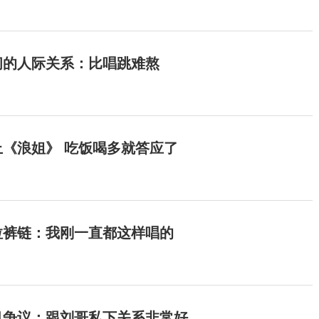
间的人际关系：比唱跳难熬
《浪姐》 吃饭喝多就答应了
拉裤链：我刚一直都这样唱的
目争议：跟刘哥私下关系非常好