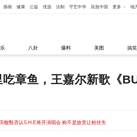
插画
健康
公益
优选
法制
守艺中华
应急中国
更多
地
乐
八卦
爆料
美图
搞笑
里吃章鱼，王嘉尔新歌《BU
田馥甄否认S.H.E将开演唱会 称不是故意让粉丝失
望
田馥甄否认S.H.E将开演唱会 称不是故意让粉丝失
11:08