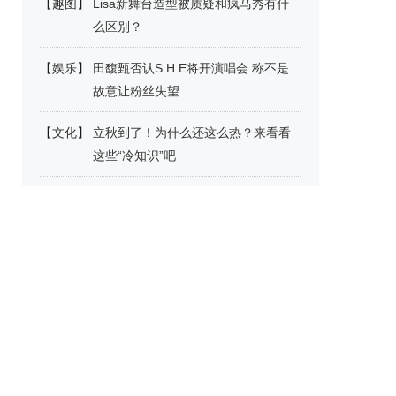
【
趣图
】
Lisa新舞台造型被质疑和疯马秀有什
么区别？
【
娱乐
】
田馥甄否认S.H.E将开演唱会 称不是
故意让粉丝失望
【
文化
】
立秋到了！为什么还这么热？来看看
这些“冷知识”吧