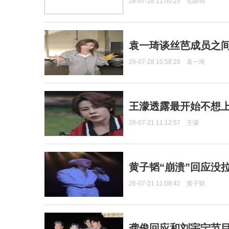
26-07-28 11:00:25
毛舜筠
袁一琦谈丝芭成员之
26-07-28 10:58:28
袁一琦
王濛透露最开始不想上
26-07-21 11:12:57
王濛
黄子韬“崩溃”回应没
26-07-21 11:08:42
黄子韬
龚俊回应和刘宇宁节