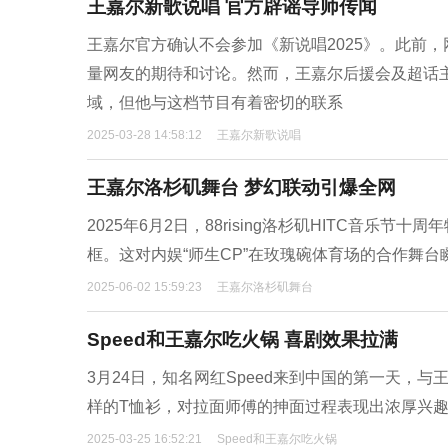
王嘉尔新歌说唱 官方辟谣导师传闻
王嘉尔官方确认不会参加《新说唱2025》。此前
量网友的期待和讨论。然而，王嘉尔后援会及超话
域，但他与这档节目有着密切的联系
2025-03-28 14:58:12
王嘉尔新歌说唱
王嘉尔洛杉矶舞台 梦幻联动引爆全网
2025年6月2日，88rising洛杉矶HITC音
框。这对内娱“师生CP”在玫瑰碗体育场的合作舞
2025-06-02 15:59:23
王嘉尔洛杉矶舞台
Speed和王嘉尔吃火锅 喜剧效果拉满
3月24日，知名网红Speed来到中国的第一天，与
样的T恤衫，对拉面师傅的抻面过程表现出浓厚兴
2025-03-25 16:52:21
Speed和王嘉尔吃火锅