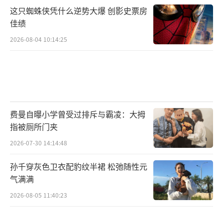
这只蜘蛛侠凭什么逆势大爆 创影史票房
佳绩
2026-08-04 10:14:25
费曼自曝小学曾受过排斥与霸凌：大拇
指被厕所门夹
2026-07-30 14:14:48
孙千穿灰色卫衣配豹纹半裙 松弛随性元
气满满
2026-08-05 11:40:23