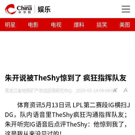
娱乐
明星
电影
电视
爆料
搞笑
美图
朱开说被TheShy惊到了 疯狂指挥队友
黑龙江省地质矿产测试应用研究中心
2025-05-14 09:04:03
体育资讯5月13日讯 LPL第二赛段IG横扫J
DG，队内语音里TheShy疯狂沟通指挥队友；
朱开听完IG语音后点评TheShy：他惊到我了，
这是我从来没见过的！